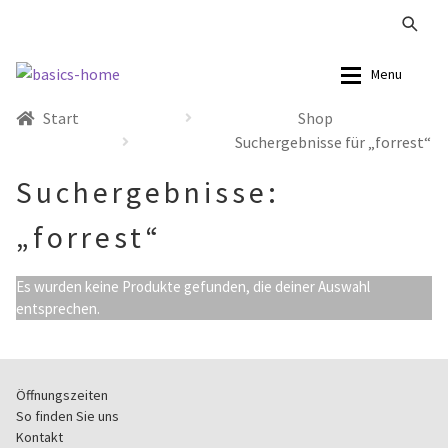
Zur
Zum
Menu
Navigation
Inhalt
Start
Shop
springen
springen
Alle Produkte
Alle Produkte
Suchergebnisse für „forrest“
Kataloge Landhaus
Sofas
Suchergebnisse:
„forrest“
Kataloge Massivholz
Stühle
Kataloge Trends
Tische
Es wurden keine Produkte gefunden, die deiner Auswahl
entsprechen.
Summer Sale
Aufbewahrung
Accessoires
Öffnungszeiten
So finden Sie uns
Kontakt
Lampen