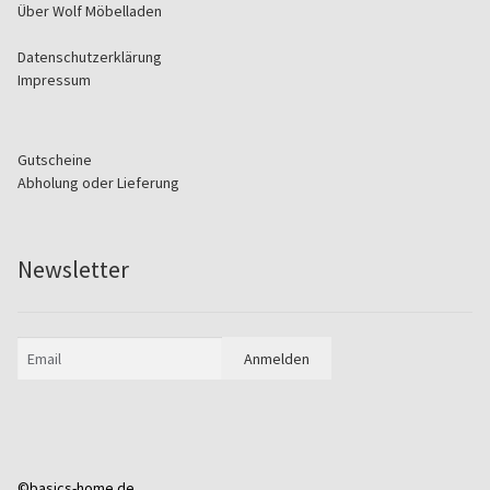
Über Wolf Möbelladen
Betten und Bettsofas
Datenschutzerklärung
Impressum
Schreibtische & Kids
Gutscheine
Outdoor
Abholung oder Lieferung
TV- und Mediamöbel
Newsletter
Kataloge Landhaus
Kataloge Massivholz
Massivholz Schlafen
Massivholz Wohnen
©basics-home.de