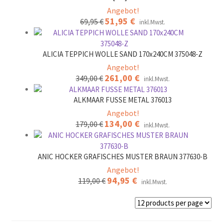
Angebot!
Ursprünglicher
51,95
€
Aktueller
69,95
€
inkl.Mwst.
Preis
Preis
war:
ist:
69,95 €
51,95 €.
ALICIA TEPPICH WOLLE SAND 170x240CM 375048-Z
Angebot!
Ursprünglicher
261,00
€
Aktueller
349,00
€
inkl.Mwst.
Preis
Preis
war:
ist:
ALKMAAR FUSSE METAL 376013
349,00 €
261,00 €.
Angebot!
Ursprünglicher
134,00
€
Aktueller
179,00
€
inkl.Mwst.
Preis
Preis
war:
ist:
179,00 €
134,00 €.
ANIC HOCKER GRAFISCHES MUSTER BRAUN 377630-B
Angebot!
Ursprünglicher
94,95
€
Aktueller
119,00
€
inkl.Mwst.
Preis
Preis
war:
ist:
119,00 €
94,95 €.