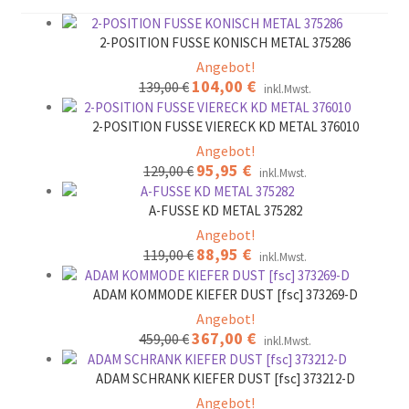
2-POSITION FUSSE KONISCH METAL 375286
Angebot!
Ursprünglicher
104,00
€
Aktueller
139,00
€
inkl.Mwst.
Preis
Preis
war:
ist:
2-POSITION FUSSE VIERECK KD METAL 376010
139,00 €
104,00 €.
Angebot!
Ursprünglicher
95,95
€
Aktueller
129,00
€
inkl.Mwst.
Preis
Preis
war:
ist:
A-FUSSE KD METAL 375282
129,00 €
95,95 €.
Angebot!
Ursprünglicher
88,95
€
Aktueller
119,00
€
inkl.Mwst.
Preis
Preis
war:
ist:
ADAM KOMMODE KIEFER DUST [fsc] 373269-D
119,00 €
88,95 €.
Angebot!
Ursprünglicher
367,00
€
Aktueller
459,00
€
inkl.Mwst.
Preis
Preis
war:
ist:
ADAM SCHRANK KIEFER DUST [fsc] 373212-D
459,00 €
367,00 €.
Angebot!