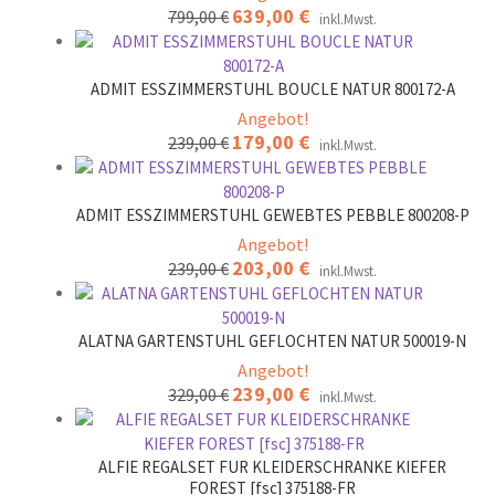
Ursprünglicher
639,00
€
Aktueller
799,00
€
inkl.Mwst.
Preis
Preis
war:
ist:
799,00 €
639,00 €.
ADMIT ESSZIMMERSTUHL BOUCLE NATUR 800172-A
Angebot!
Ursprünglicher
179,00
€
Aktueller
239,00
€
inkl.Mwst.
Preis
Preis
war:
ist:
239,00 €
179,00 €.
ADMIT ESSZIMMERSTUHL GEWEBTES PEBBLE 800208-P
Angebot!
Ursprünglicher
203,00
€
Aktueller
239,00
€
inkl.Mwst.
Preis
Preis
war:
ist:
239,00 €
203,00 €.
ALATNA GARTENSTUHL GEFLOCHTEN NATUR 500019-N
Angebot!
Ursprünglicher
239,00
€
Aktueller
329,00
€
inkl.Mwst.
Preis
Preis
war:
ist:
329,00 €
239,00 €.
ALFIE REGALSET FUR KLEIDERSCHRANKE KIEFER
FOREST [fsc] 375188-FR