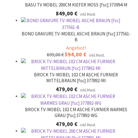
BASU TV MOBEL 200CM KIEFER MOSS [fsc] 373994-M
849,00
€
inkl.Mwst.
BONO GRAVURE TV-MOBEL ASCHE BRAUN [fsc] 377561-
B
Angebot!
Ursprünglicher
594,00
€
Aktueller
699,00
€
inkl.Mwst.
Preis
Preis
war:
ist:
699,00 €
594,00 €.
BROCK TV-MOBEL 102 CM ASCHE FURNIER
MITTELBRAUN [fsc] 377892-MI
479,00
€
inkl.Mwst.
BROCK TV-MOBEL 102 CM ASCHE FURNIER WARMES
GRAU [fsc] 377892-WG
479,00
€
inkl.Mwst.