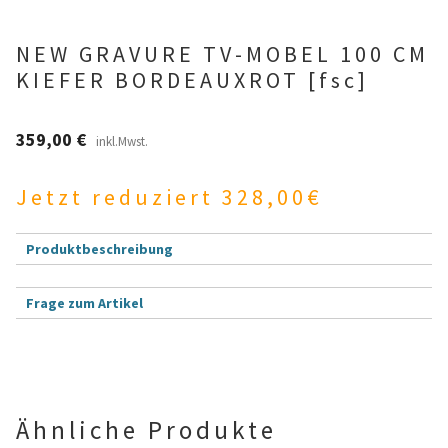
Betten und Bettsofas
NEW GRAVURE TV-MOBEL 100 CM
KIEFER BORDEAUXROT [fsc]
Schreibtische & Kids
359,00
€
inkl.Mwst.
Outdoor
Jetzt reduziert 328,00€
TV- und Mediamöbel
Produktbeschreibung
Kataloge Landhaus
Kataloge Massivholz
Frage zum Artikel
B
Dein Name (Pflichtfeld)
i
Massivholz Schlafen
t
t
Massivholz Wohnen
Deine E-Mail-Adresse (Pflichtfeld)
e
Ähnliche Produkte
l