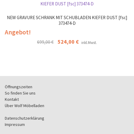
l
s
e
d
e
l
l
s
d
NEW GRAVURE SCHRANK MIT SCHUBLADEN KIEFER DUST [fsc]
e
F
l
373474-D
e
e
e
Angebot!
r
l
e
.
d
Ursprünglicher
524,00
€
Aktueller
r
699,00
€
inkl.Mwst.
l
Preis
Preis
.
e
war:
ist:
e
699,00 €
524,00 €.
r
.
Öffnungszeiten
So finden Sie uns
Kontakt
Über Wolf Möbelladen
Datenschutzerklärung
Impressum