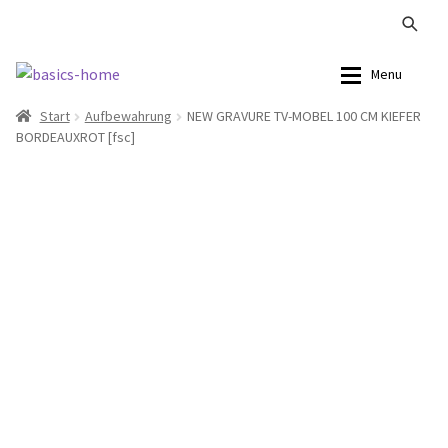
Zur
Zum
Menu
Navigation
Inhalt
Start
Aufbewahrung
NEW GRAVURE TV-MOBEL 100 CM KIEFER
springen
springen
Alle Produkte
Alle Produkte
BORDEAUXROT [fsc]
Kataloge Landhaus
Sofas
Kataloge Massivholz
Stühle
Kataloge Trends
Tische
Summer Sale
Aufbewahrung
Accessoires
Lampen