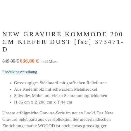
NEW GRAVURE KOMMODE 200
CM KIEFER DUST [fsc] 373471-
D
636,00
€
Ursprünglicher
Aktueller
849,00
€
inkl.Mwst.
Preis
Preis
Produktbeschreibung
war:
ist:
849,00 €
636,00 €.
Grosszugiges Sideboard mit grafischen Reliefturen
Aus Kiefernholz mit schwarzem Metallsockel
Stilvolles Mobel mit vielen Stauraummoglichkeiten
H 85 cm x B 200 cm x T 44 cm
Unsere erfolgreiche Gravure-Serie im neuen Look! Das New
Gravure Sideboard aus der Kollektion der niederlandischen
Einrichtungsmarke WOOOD ist noch etwas grosszugiger