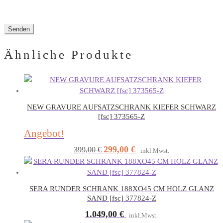
Ähnliche Produkte
NEW GRAVURE AUFSATZSCHRANK KIEFER SCHWARZ
[fsc] 373565-Z
Angebot!
299,00
€
Ursprünglicher
Aktueller
399,00
€
inkl.Mwst.
Preis
Preis
war:
ist:
399,00 €
299,00 €.
SERA RUNDER SCHRANK 188XO45 CM HOLZ GLANZ
SAND [fsc] 377824-Z
1.049,00
€
inkl.Mwst.