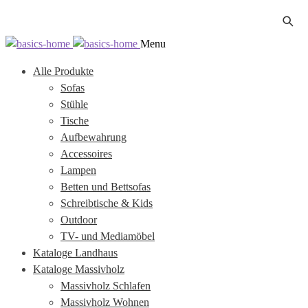
Zur
Zum
Menu
Navigation
Inhalt
Alle Produkte
springen
springen
Sofas
Stühle
Tische
Aufbewahrung
Accessoires
Lampen
Betten und Bettsofas
Schreibtische & Kids
Outdoor
TV- und Mediamöbel
Kataloge Landhaus
Kataloge Massivholz
Massivholz Schlafen
Massivholz Wohnen