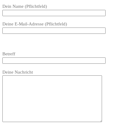
Bitte
Dein Name (Pflichtfeld)
lasse
dieses
Deine E-Mail-Adresse (Pflichtfeld)
Feld
leer.
Bitte
lasse
Bitte
Betreff
dieses
lasse
Feld
dieses
Bitte
leer.
Feld
Deine Nachricht
lasse
leer.
dieses
Feld
leer.