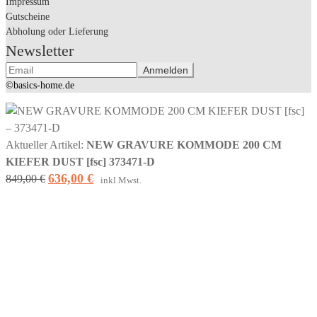
Impressum
Gutscheine
Abholung oder Lieferung
Newsletter
©basics-home.de
Aktueller Artikel:
NEW GRAVURE KOMMODE 200 CM
KIEFER DUST [fsc] 373471-D
636,00
€
Ursprünglicher
Aktueller
849,00
€
inkl.Mwst.
Preis
Preis
war:
ist:
849,00 €
636,00 €.