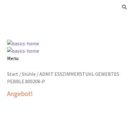
Zur
Zum
Navigation
Inhalt
springen
springen
Menu
Alle Produkte
Start
/
Stühle
/
ADMIT ESSZIMMERSTUHL GEWEBTES
PEBBLE 800208-P
Kataloge Landhaus
Angebot!
Kataloge Massivholz
Kataloge Trends
Summer Sale