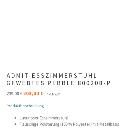
ADMIT ESSZIMMERSTUHL
GEWEBTES PEBBLE 800208-P
Ursprünglicher
203,00
€
Aktueller
239,00
€
inkl.Mwst.
Preis
Preis
war:
ist:
Produktbeschreibung
239,00 €
203,00 €.
Luxurioser Esszimmerstuhl
Flauschige Polsterung (100 % Polyester) mit Metallbasis