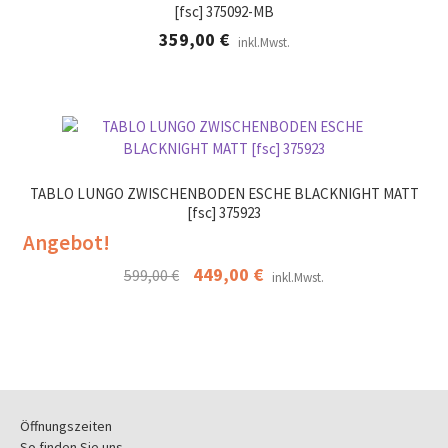
[fsc] 375092-MB
359,00
€
inkl.Mwst.
TABLO LUNGO ZWISCHENBODEN ESCHE BLACKNIGHT MATT
[fsc] 375923
Angebot!
Ursprünglicher
449,00
€
Aktueller
599,00
€
inkl.Mwst.
Preis
Preis
war:
ist:
599,00 €
449,00 €.
Öffnungszeiten
So finden Sie uns