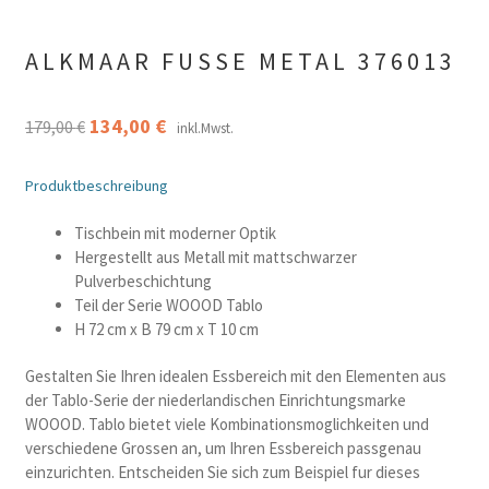
ALKMAAR FUSSE METAL 376013
Ursprünglicher
Aktueller
134,00
€
179,00
€
inkl.Mwst.
Preis
Preis
Produktbeschreibung
war:
ist:
179,00 €
134,00 €.
Tischbein mit moderner Optik
Hergestellt aus Metall mit mattschwarzer
Pulverbeschichtung
Teil der Serie WOOOD Tablo
H 72 cm x B 79 cm x T 10 cm
Gestalten Sie Ihren idealen Essbereich mit den Elementen aus
der Tablo-Serie der niederlandischen Einrichtungsmarke
WOOOD. Tablo bietet viele Kombinationsmoglichkeiten und
verschiedene Grossen an, um Ihren Essbereich passgenau
einzurichten. Entscheiden Sie sich zum Beispiel fur dieses