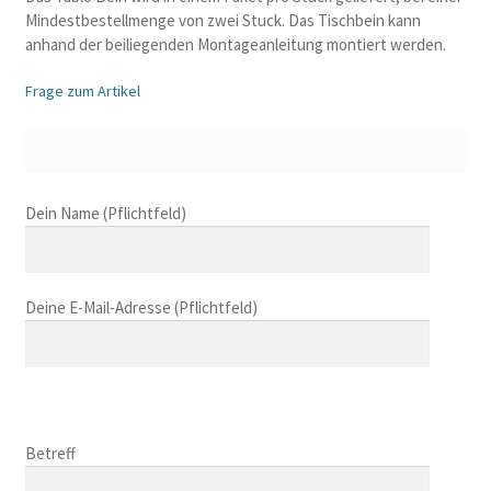
Mindestbestellmenge von zwei Stuck. Das Tischbein kann
anhand der beiliegenden Montageanleitung montiert werden.
Frage zum Artikel
B
Dein Name (Pflichtfeld)
i
t
t
Deine E-Mail-Adresse (Pflichtfeld)
e
l
a
s
B
s
i
B
e
t
i
Betreff
d
t
t
i