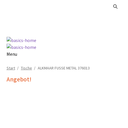
Zur
Zum
Navigation
Inhalt
springen
springen
Menu
Alle Produkte
Start
/
Tische
/
ALKMAAR FUSSE METAL 376013
Angebot!
Kataloge Landhaus
Kataloge Massivholz
Kataloge Trends
Summer Sale