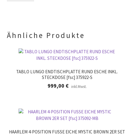
d
r
l
.
e
e
r
.
Ähnliche Produkte
TABLO LUNGO ENDTISCHPLATTE RUND ESCHE INKL.
STECKDOSE [fsc] 375922-S
999,00
€
inkl.Mwst.
HAARLEM 4-POSITION FUSSE EICHE MYSTIC BROWN 2ER SET