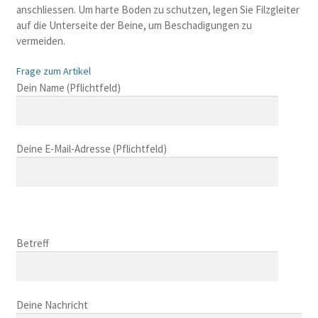
anschliessen. Um harte Boden zu schutzen, legen Sie Filzgleiter
auf die Unterseite der Beine, um Beschadigungen zu
vermeiden.
Frage zum Artikel
B
Dein Name (Pflichtfeld)
i
t
t
Deine E-Mail-Adresse (Pflichtfeld)
e
l
a
s
B
s
i
B
e
t
i
Betreff
d
t
t
i
e
t
e
l
B
e
s
a
i
Deine Nachricht
l
e