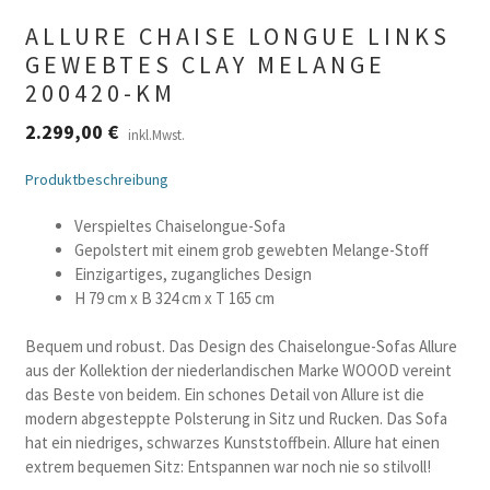
ALLURE CHAISE LONGUE LINKS
GEWEBTES CLAY MELANGE
200420-KM
2.299,00
€
inkl.Mwst.
Produktbeschreibung
Verspieltes Chaiselongue-Sofa
Gepolstert mit einem grob gewebten Melange-Stoff
Einzigartiges, zugangliches Design
H 79 cm x B 324 cm x T 165 cm
Bequem und robust. Das Design des Chaiselongue-Sofas Allure
aus der Kollektion der niederlandischen Marke WOOOD vereint
das Beste von beidem. Ein schones Detail von Allure ist die
modern abgesteppte Polsterung in Sitz und Rucken. Das Sofa
hat ein niedriges, schwarzes Kunststoffbein. Allure hat einen
extrem bequemen Sitz: Entspannen war noch nie so stilvoll!