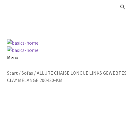
Zur
Zum
Navigation
Inhalt
springen
springen
Menu
Alle Produkte
Start
/
Sofas
/
ALLURE CHAISE LONGUE LINKS GEWEBTES
CLAY MELANGE 200420-KM
Kataloge Landhaus
Kataloge Massivholz
Kataloge Trends
Summer Sale