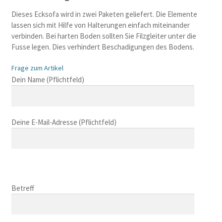
Dieses Ecksofa wird in zwei Paketen geliefert. Die Elemente
lassen sich mit Hilfe von Halterungen einfach miteinander
verbinden. Bei harten Boden sollten Sie Filzgleiter unter die
Fusse legen. Dies verhindert Beschadigungen des Bodens.
Frage zum Artikel
B
Dein Name (Pflichtfeld)
i
t
t
Deine E-Mail-Adresse (Pflichtfeld)
e
l
a
s
B
s
i
B
e
t
i
Betreff
d
t
t
i
e
t
e
l
B
e
s