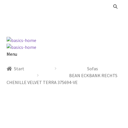
Zur
Zum
Navigation
Inhalt
springen
springen
Menu
Alle Produkte
Start
Sofas
BEAN ECKBANK RECHTS
Kataloge Landhaus
CHENILLE VELVET TERRA 375694-VE
Kataloge Massivholz
Kataloge Trends
Summer Sale