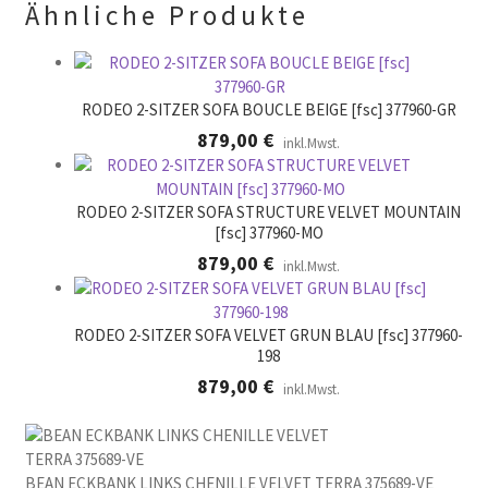
Ähnliche Produkte
e
e
r
.
RODEO 2-SITZER SOFA BOUCLE BEIGE [fsc] 377960-GR
879,00
€
inkl.Mwst.
RODEO 2-SITZER SOFA STRUCTURE VELVET MOUNTAIN
[fsc] 377960-MO
879,00
€
inkl.Mwst.
RODEO 2-SITZER SOFA VELVET GRUN BLAU [fsc] 377960-
198
879,00
€
inkl.Mwst.
BEAN ECKBANK LINKS CHENILLE VELVET TERRA 375689-VE