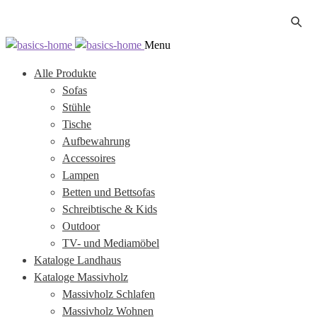
Zur
Zum
Menu
Navigation
Inhalt
Alle Produkte
springen
springen
Sofas
Stühle
Tische
Aufbewahrung
Accessoires
Lampen
Betten und Bettsofas
Schreibtische & Kids
Outdoor
TV- und Mediamöbel
Kataloge Landhaus
Kataloge Massivholz
Massivholz Schlafen
Massivholz Wohnen