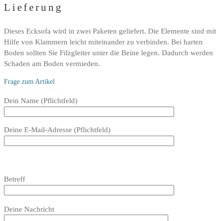
Lieferung
Dieses Ecksofa wird in zwei Paketen geliefert. Die Elemente sind mit
Hilfe von Klammern leicht miteinander zu verbinden. Bei harten
Boden sollten Sie Filzgleiter unter die Beine legen. Dadurch werden
Schaden am Boden vermieden.
Frage zum Artikel
Bitte
Dein Name (Pflichtfeld)
lasse
dieses
Deine E-Mail-Adresse (Pflichtfeld)
Feld
leer.
Bitte
lasse
Bitte
Betreff
dieses
lasse
Feld
dieses
Bitte
leer.
Feld
Deine Nachricht
lasse
leer.