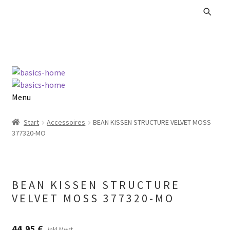
Zur
Zum
Navigation
Inhalt
springen
springen
Menu
Alle Produkte
Start
Accessoires
BEAN KISSEN STRUCTURE VELVET MOSS
377320-MO
Kataloge Landhaus
Kataloge Massivholz
BEAN KISSEN STRUCTURE
VELVET MOSS 377320-MO
Kataloge Trends
Summer Sale
44,95
€
inkl.Mwst.