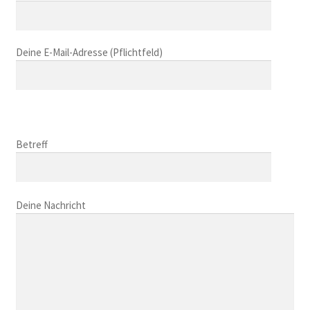
i
t
t
Deine E-Mail-Adresse (Pflichtfeld)
e
l
a
s
B
s
i
B
e
t
i
Betreff
d
t
t
i
e
t
e
l
B
e
s
a
i
Deine Nachricht
l
e
s
t
a
s
s
t
s
F
e
e
s
e
d
l
e
l
i
a
d
d
e
s
i
l