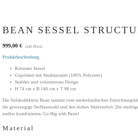
BEAN SESSEL STRUCTU
999,00
€
inkl.Mwst.
Produktbeschreibung
Robuster Sessel
Gepolstert mit Struktursamt (100% Polyester)
Stabiles und voluminoses Design
H 74 cm x B 146 cm x T 98 cm
Die Sofakollektion Bean stammt vom niederlandischen Einrichtungslabe
die grosszugige Stoffauswahl und den hohen Sitzkomfort. Die niedrigen
endlos kombinieren, Go Big with Bean!
Material