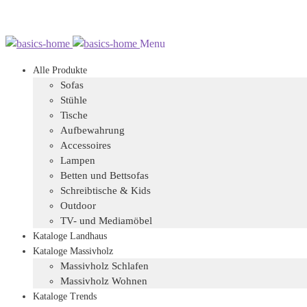
Zur
Zum
Menu
Navigation
Inhalt
Alle Produkte
springen
springen
Sofas
Stühle
Tische
Aufbewahrung
Accessoires
Lampen
Betten und Bettsofas
Schreibtische & Kids
Outdoor
TV- und Mediamöbel
Kataloge Landhaus
Kataloge Massivholz
Massivholz Schlafen
Massivholz Wohnen
Kataloge Trends