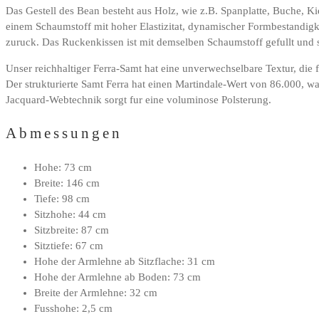
Das Gestell des Bean besteht aus Holz, wie z.B. Spanplatte, Buche, 
einem Schaumstoff mit hoher Elastizitat, dynamischer Formbestandigke
zuruck. Das Ruckenkissen ist mit demselben Schaumstoff gefullt und 
Unser reichhaltiger Ferra-Samt hat eine unverwechselbare Textur, die 
Der strukturierte Samt Ferra hat einen Martindale-Wert von 86.000, wa
Jacquard-Webtechnik sorgt fur eine voluminose Polsterung.
Abmessungen
Hohe: 73 cm
Breite: 146 cm
Tiefe: 98 cm
Sitzhohe: 44 cm
Sitzbreite: 87 cm
Sitztiefe: 67 cm
Hohe der Armlehne ab Sitzflache: 31 cm
Hohe der Armlehne ab Boden: 73 cm
Breite der Armlehne: 32 cm
Fusshohe: 2,5 cm