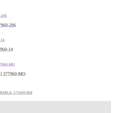
960-206
960-14
] 377960-MO
RMILK 375689-BM