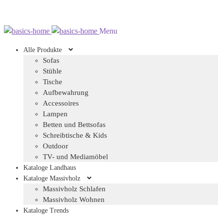
Zur
Zum
Menu
Navigation
Inhalt
Alle Produkte
springen
springen
Sofas
Stühle
Tische
Aufbewahrung
Accessoires
Lampen
Betten und Bettsofas
Schreibtische & Kids
Outdoor
TV- und Mediamöbel
Kataloge Landhaus
Kataloge Massivholz
Massivholz Schlafen
Massivholz Wohnen
Kataloge Trends