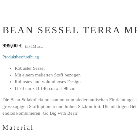
BEAN SESSEL TERRA M
999,00
€
inkl.Mwst.
Produktbeschreibung
Robuster Sessel
Mit einem melierten Stoff bezogen
Robustes und voluminoses Design
H 74 cm x B 146 cm x T 98 cm
Die Bean-Sofakollektion stammt vom niederlandischen Einrichtungslabe
grosszugigen Stoffoptionen und hohen Sitzkomfort. Die niedrigen Bein
endlos kombinieren. Go Big with Bean!
Material