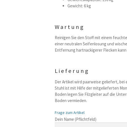
Gewicht: 6 kg
Wartung
Reinigen Sie den Stoff mit einem feuchte
einer neutralen Seifenlosung und wische
Entfernung hartnackigerer Flecken kann
Lieferung
Der Artikel wird paarweise geliefert, be
Stuhl ist mit Hilfe der mitgelieferten Mo
Boden legen Sie Filzgleiter auf die Unt
Boden vermieden.
Frage zum Artikel
B
Dein Name (Pflichtfeld)
i