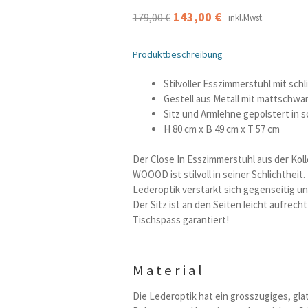
Ursprünglicher
Aktueller
143,00
€
179,00
€
inkl.Mwst.
Preis
Preis
Produktbeschreibung
war:
ist:
179,00 €
143,00 €.
Stilvoller Esszimmerstuhl mit sch
Gestell aus Metall mit mattschwa
Sitz und Armlehne gepolstert in 
H 80 cm x B 49 cm x T 57 cm
Der Close In Esszimmerstuhl aus der Kol
WOOOD ist stilvoll in seiner Schlichtheit
Lederoptik verstarkt sich gegenseitig u
Der Sitz ist an den Seiten leicht aufrech
Tischspass garantiert!
Material
Die Lederoptik hat ein grosszugiges, gl