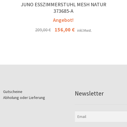
JUNO ESSZIMMERSTUHL MESH NATUR
373685-A
Angebot!
Ursprünglicher
156,00
€
Aktueller
209,00
€
inkl.Mwst.
Preis
Preis
war:
ist:
209,00 €
156,00 €.
Gutscheine
Newsletter
Abholung oder Lieferung