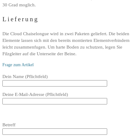
30 Grad moglich.
Lieferung
Die Cloud Chaiselongue wird in zwei Paketen geliefert. Die beiden
Elemente lassen sich mit den bereits montierten Elementverbindern
leicht zusammenfugen. Um harte Boden zu schutzen, legen Sie
Filzgleiter auf die Unterseite der Beine.
Frage zum Artikel
Bitte
Dein Name (Pflichtfeld)
lasse
dieses
Deine E-Mail-Adresse (Pflichtfeld)
Feld
leer.
Bitte
lasse
Bitte
Betreff
dieses
lasse
Feld
dieses