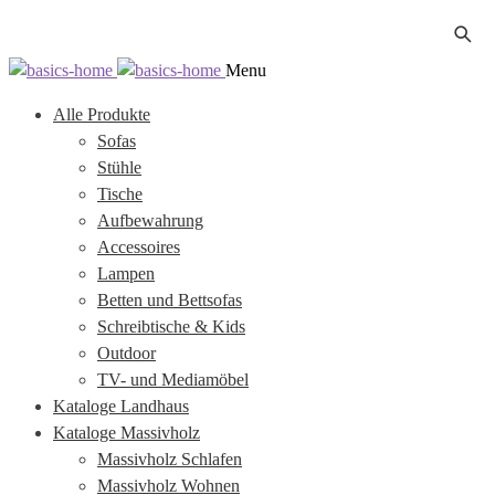
Zur
Zum
Menu
Navigation
Inhalt
Alle Produkte
springen
springen
Sofas
Stühle
Tische
Aufbewahrung
Accessoires
Lampen
Betten und Bettsofas
Schreibtische & Kids
Outdoor
TV- und Mediamöbel
Kataloge Landhaus
Kataloge Massivholz
Massivholz Schlafen
Massivholz Wohnen