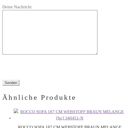
Bitte
leer.
Feld
Deine Nachricht
lasse
leer.
dieses
Feld
leer.
Ähnliche Produkte
ROCCO SOFA 187 CM WEBSTOFF BRAUN MELANGE