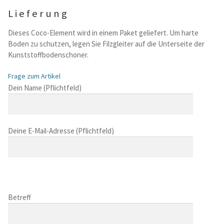
Lieferung
Dieses Coco-Element wird in einem Paket geliefert. Um harte
Boden zu schutzen, legen Sie Filzgleiter auf die Unterseite der
Kunststoffbodenschoner.
Frage zum Artikel
B
Dein Name (Pflichtfeld)
i
t
t
Deine E-Mail-Adresse (Pflichtfeld)
e
l
a
s
B
s
i
B
e
t
i
Betreff
d
t
t
i
e
t
e