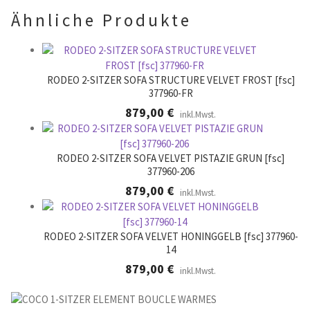
l
.
Ähnliche Produkte
e
e
r
.
RODEO 2-SITZER SOFA STRUCTURE VELVET FROST [fsc]
377960-FR
879,00
€
inkl.Mwst.
RODEO 2-SITZER SOFA VELVET PISTAZIE GRUN [fsc]
377960-206
879,00
€
inkl.Mwst.
RODEO 2-SITZER SOFA VELVET HONINGGELB [fsc] 377960-
14
879,00
€
inkl.Mwst.