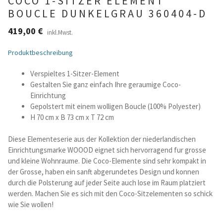
COCO 1-SITZER ELEMENT
BOUCLE DUNKELGRAU 360404-D
Betten und Bettsofas
419,00
€
inkl.Mwst.
Schreibtische & Kids
Produktbeschreibung
Outdoor
Verspieltes 1-Sitzer-Element
Gestalten Sie ganz einfach Ihre geraumige Coco-
Einrichtung
TV- und Mediamöbel
Gepolstert mit einem wolligen Boucle (100% Polyester)
H 70 cm x B 73 cm x T 72 cm
Kataloge Landhaus
Diese Elementeserie aus der Kollektion der niederlandischen
Einrichtungsmarke WOOOD eignet sich hervorragend fur grosse
Kataloge Massivholz
und kleine Wohnraume. Die Coco-Elemente sind sehr kompakt in
der Grosse, haben ein sanft abgerundetes Design und konnen
Massivholz Schlafen
durch die Polsterung auf jeder Seite auch lose im Raum platziert
werden. Machen Sie es sich mit den Coco-Sitzelementen so schick
Massivholz Wohnen
wie Sie wollen!