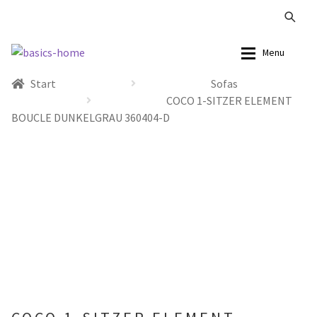
Zur
Zum
Menu
Navigation
Inhalt
Start
Sofas
springen
springen
Alle Produkte
Alle Produkte
COCO 1-SITZER ELEMENT
BOUCLE DUNKELGRAU 360404-D
Kataloge Landhaus
Sofas
Kataloge Massivholz
Stühle
Kataloge Trends
Tische
Summer Sale
Aufbewahrung
Accessoires
Lampen