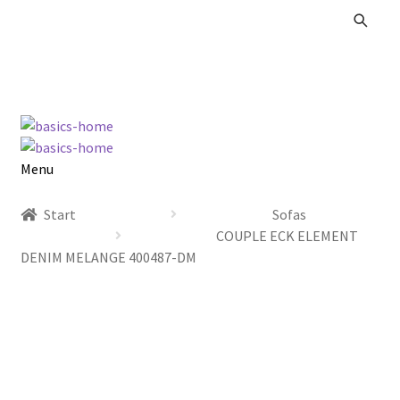
Zur
Zum
Navigation
Inhalt
springen
springen
Menu
Alle Produkte
Start
Sofas
COUPLE ECK ELEMENT
Kataloge Landhaus
DENIM MELANGE 400487-DM
Kataloge Massivholz
Kataloge Trends
Summer Sale