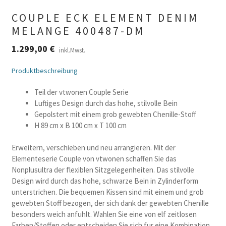
COUPLE ECK ELEMENT DENIM
MELANGE 400487-DM
1.299,00
€
inkl.Mwst.
Produktbeschreibung
Teil der vtwonen Couple Serie
Luftiges Design durch das hohe, stilvolle Bein
Gepolstert mit einem grob gewebten Chenille-Stoff
H 89 cm x B 100 cm x T 100 cm
Erweitern, verschieben und neu arrangieren. Mit der
Elementeserie Couple von vtwonen schaffen Sie das
Nonplusultra der flexiblen Sitzgelegenheiten. Das stilvolle
Design wird durch das hohe, schwarze Bein in Zylinderform
unterstrichen. Die bequemen Kissen sind mit einem und grob
gewebten Stoff bezogen, der sich dank der gewebten Chenille
besonders weich anfuhlt. Wahlen Sie eine von elf zeitlosen
Farben/Stoffen oder entscheiden Sie sich fur eine Kombination