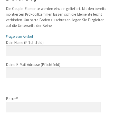
Die Couple-Elemente werden einzeln geliefert. Mit den bereits
montierten Krokodilklemmen lassen sich die Elemente leicht
verbinden. Um harte Boden zu schutzen, legen Sie Filzgleiter
auf die Unterseite der Beine.
Frage zum Artikel
B
Dein Name (Pflichtfeld)
i
t
t
Deine E-Mail-Adresse (Pflichtfeld)
e
l
a
s
B
s
i
B
e
t
i
Betreff
d
t
t
i
e
t
e
l