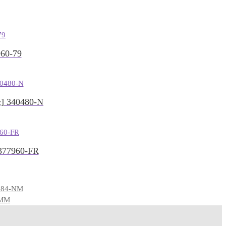
60-79
 340480-N
77960-FR
484-NM
-MM