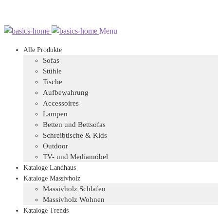
Zur
Zum
Menu
Navigation
Inhalt
Alle Produkte
springen
springen
Sofas
Stühle
Tische
Aufbewahrung
Accessoires
Lampen
Betten und Bettsofas
Schreibtische & Kids
Outdoor
TV- und Mediamöbel
Kataloge Landhaus
Kataloge Massivholz
Massivholz Schlafen
Massivholz Wohnen
Kataloge Trends