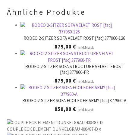
l
.
Ähnliche Produkte
e
e
r
.
RODEO 2-SITZER SOFA VELVET ROST [fsc] 377960-126
879,00
€
inkl.Mwst.
RODEO 2-SITZER SOFA STRUCTURE VELVET FROST
[fsc] 377960-FR
879,00
€
inkl.Mwst.
RODEO 2-SITZER SOFA ECOLEDER ARMY [fsc] 377960-A
959,00
€
inkl.Mwst.
COUPLE ECK ELEMENT DUNKELGRAU 400487-D