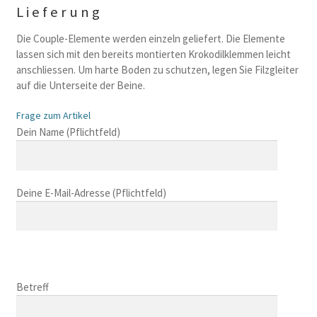
Lieferung
Die Couple-Elemente werden einzeln geliefert. Die Elemente
lassen sich mit den bereits montierten Krokodilklemmen leicht
anschliessen. Um harte Boden zu schutzen, legen Sie Filzgleiter
auf die Unterseite der Beine.
Frage zum Artikel
B
Dein Name (Pflichtfeld)
i
t
t
Deine E-Mail-Adresse (Pflichtfeld)
e
l
a
s
B
s
i
B
e
t
i
Betreff
d
t
t
i
e