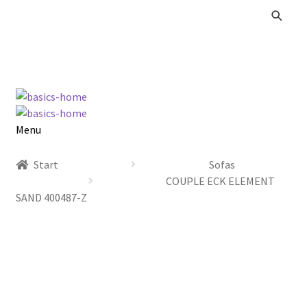
Zur
Zum
Navigation
Inhalt
springen
springen
Menu
Alle Produkte
Start
Sofas
COUPLE ECK ELEMENT
Kataloge Landhaus
SAND 400487-Z
Kataloge Massivholz
Kataloge Trends
Summer Sale