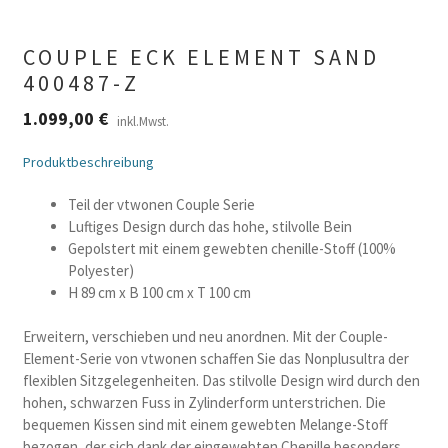
COUPLE ECK ELEMENT SAND
400487-Z
1.099,00
€
inkl.Mwst.
Produktbeschreibung
Teil der vtwonen Couple Serie
Luftiges Design durch das hohe, stilvolle Bein
Gepolstert mit einem gewebten chenille-Stoff (100%
Polyester)
H 89 cm x B 100 cm x T 100 cm
Erweitern, verschieben und neu anordnen. Mit der Couple-
Element-Serie von vtwonen schaffen Sie das Nonplusultra der
flexiblen Sitzgelegenheiten. Das stilvolle Design wird durch den
hohen, schwarzen Fuss in Zylinderform unterstrichen. Die
bequemen Kissen sind mit einem gewebten Melange-Stoff
bezogen, der sich dank der eingewebten Chenille besonders