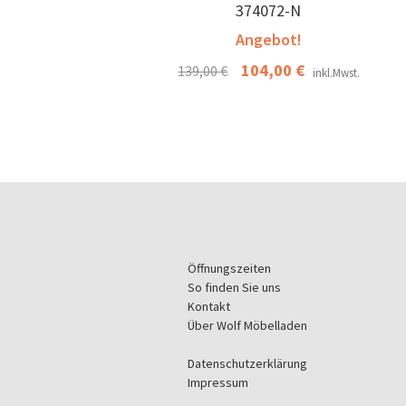
374072-N
Angebot!
Ursprünglicher
104,00
€
Aktueller
139,00
€
inkl.Mwst.
Preis
Preis
war:
ist:
139,00 €
104,00 €.
Öffnungszeiten
So finden Sie uns
Kontakt
Über Wolf Möbelladen
Datenschutzerklärung
Impressum