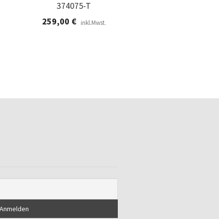
374075-T
259,00
€
inkl.Mwst.