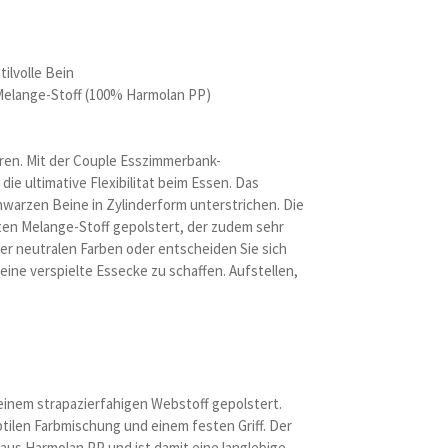
ilvolle Bein
Melange-Stoff (100% Harmolan PP)
ren. Mit der Couple Esszimmerbank-
ie ultimative Flexibilitat beim Essen. Das
chwarzen Beine in Zylinderform unterstrichen. Die
en Melange-Stoff gepolstert, der zudem sehr
vier neutralen Farben oder entscheiden Sie sich
ine verspielte Essecke zu schaffen. Aufstellen,
einem strapazierfahigen Webstoff gepolstert.
ubtilen Farbmischung und einem festen Griff. Der
 aus Harmolan PP und ist damit eine langlebige