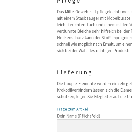
Pflege
Das Millie-Gewebe ist pflegeleicht und s
mit einem Staubsauger mit Mobelburste. 
leicht feuchten Tuch und einem milden W
verdunnte Bleiche sehr hilfreich bei der
Fleckenschutz kann der Stoff impragnier
schnell wie moglich nach Erhalt, um eine
sich bei der Wahl des richtigen Produkts
Lieferung
Die Couple-Elemente werden einzeln geli
Krokodilverbindern lassen sich die Elem
schutzen, legen Sie Filzgleiter auf die U
Frage zum Artikel
B
Dein Name (Pflichtfeld)
i
t