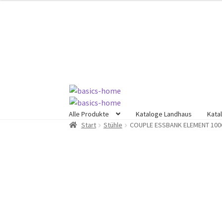
Zur
Zum
Navigation
Inhalt
springen
springen
Alle Produkte
Kataloge Landhaus
Kata
Start
Stühle
COUPLE ESSBANK ELEMENT 100