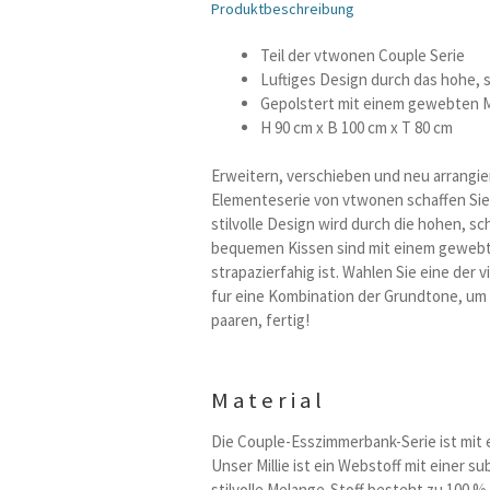
Produktbeschreibung
Teil der vtwonen Couple Serie
Luftiges Design durch das hohe, st
Gepolstert mit einem gewebten 
H 90 cm x B 100 cm x T 80 cm
Erweitern, verschieben und neu arrangie
Elementeserie von vtwonen schaffen Sie d
stilvolle Design wird durch die hohen, s
bequemen Kissen sind mit einem gewebt
strapazierfahig ist. Wahlen Sie eine der 
fur eine Kombination der Grundtone, um e
paaren, fertig!
Material
Die Couple-Esszimmerbank-Serie ist mit 
Unser Millie ist ein Webstoff mit einer s
stilvolle Melange-Stoff besteht zu 100 %