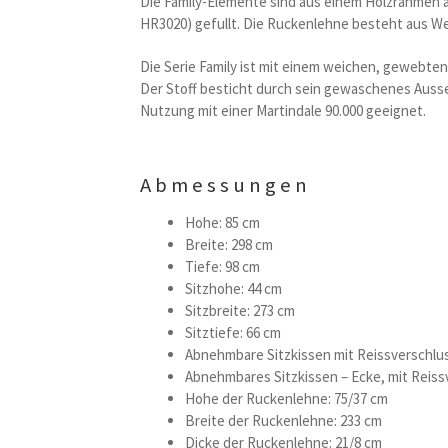
Die Family-Elemente sind aus einem Holzrahmen a
HR3020) gefullt. Die Ruckenlehne besteht aus We
Die Serie Family ist mit einem weichen, gewebten
Der Stoff besticht durch sein gewaschenes Ausse
Nutzung mit einer Martindale 90.000 geeignet.
Abmessungen
Hohe: 85 cm
Breite: 298 cm
Tiefe: 98 cm
Sitzhohe: 44 cm
Sitzbreite: 273 cm
Sitztiefe: 66 cm
Abnehmbare Sitzkissen mit Reissverschlu
Abnehmbares Sitzkissen – Ecke, mit Reis
Hohe der Ruckenlehne: 75/37 cm
Breite der Ruckenlehne: 233 cm
Dicke der Ruckenlehne: 21/8 cm