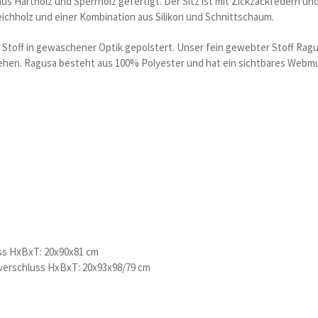
us Hartholz und Sperrholz gefertigt. Der Sitz ist mit Zickzackfedern u
ichholz und einer Kombination aus Silikon und Schnittschaum.
 Stoff in gewaschener Optik gepolstert. Unser fein gewebter Stoff Ragusa
hen. Ragusa besteht aus 100% Polyester und hat ein sichtbares Webmuste
ss HxBxT: 20x90x81 cm
sverschluss HxBxT: 20x93x98/79 cm