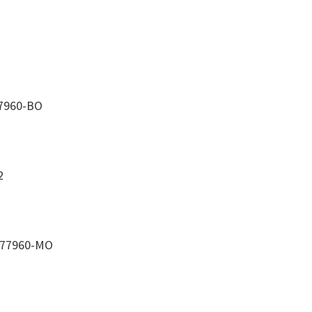
7960-BO
2
377960-MO