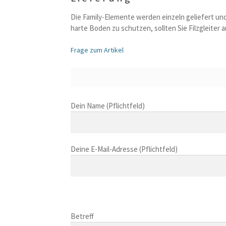
Die Family-Elemente werden einzeln geliefert un
harte Boden zu schutzen, sollten Sie Filzgleiter 
Frage zum Artikel
B
Dein Name (Pflichtfeld)
i
t
t
Deine E-Mail-Adresse (Pflichtfeld)
e
l
a
s
B
s
i
B
e
t
i
Betreff
d