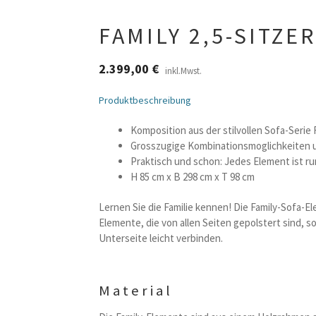
FAMILY 2,5-SITZ
2.399,00
€
inkl.Mwst.
Produktbeschreibung
Komposition aus der stilvollen Sofa-Serie 
Grosszugige Kombinationsmoglichkeiten 
Praktisch und schon: Jedes Element ist r
H 85 cm x B 298 cm x T 98 cm
Lernen Sie die Familie kennen! Die Family-Sofa-
Elemente, die von allen Seiten gepolstert sind, s
Unterseite leicht verbinden.
Material