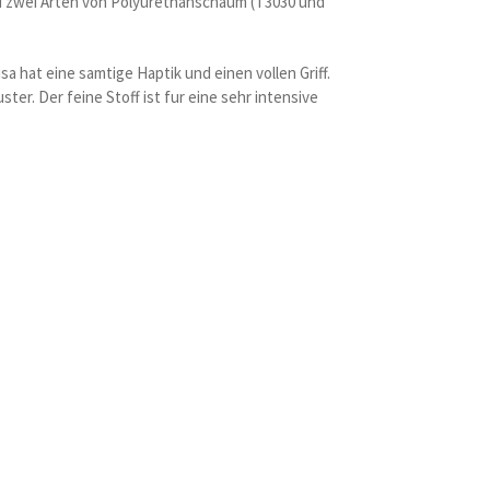
nd zwei Arten von Polyurethanschaum (T3030 und
 hat eine samtige Haptik und einen vollen Griff.
r. Der feine Stoff ist fur eine sehr intensive