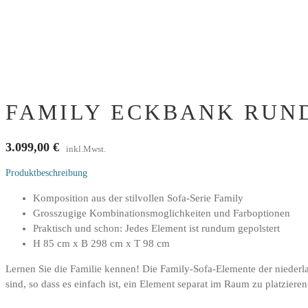
FAMILY ECKBANK RUND
3.099,00
€
inkl.Mwst.
Produktbeschreibung
Komposition aus der stilvollen Sofa-Serie Family
Grosszugige Kombinationsmoglichkeiten und Farboptionen
Praktisch und schon: Jedes Element ist rundum gepolstert
H 85 cm x B 298 cm x T 98 cm
Lernen Sie die Familie kennen! Die Family-Sofa-Elemente der niederl
sind, so dass es einfach ist, ein Element separat im Raum zu platziere