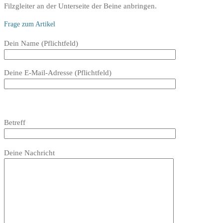
Filzgleiter an der Unterseite der Beine anbringen.
Frage zum Artikel
Bitte
Dein Name (Pflichtfeld)
lasse
dieses
Deine E-Mail-Adresse (Pflichtfeld)
Feld
leer.
Bitte
lasse
Bitte
Betreff
dieses
lasse
Feld
dieses
Bitte
leer.
Feld
Deine Nachricht
lasse
leer.
dieses
Feld
leer.