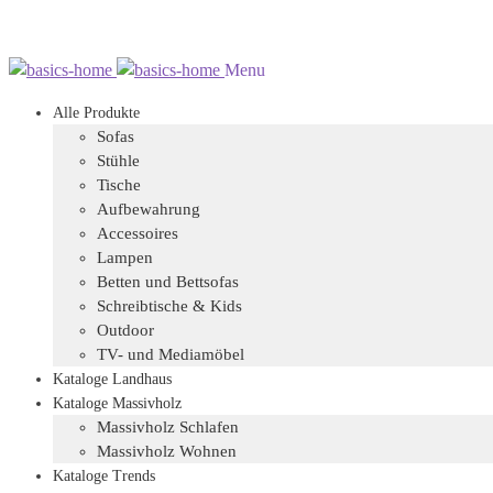
Zur
Zum
Menu
Navigation
Inhalt
Alle Produkte
springen
springen
Sofas
Stühle
Tische
Aufbewahrung
Accessoires
Lampen
Betten und Bettsofas
Schreibtische & Kids
Outdoor
TV- und Mediamöbel
Kataloge Landhaus
Kataloge Massivholz
Massivholz Schlafen
Massivholz Wohnen
Kataloge Trends