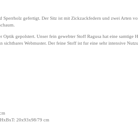
d Sperrholz gefertigt. Der Sitz ist mit Zickzackfedern und zwei Arten
tschaum.
 Optik gepolstert. Unser fein gewebter Stoff Ragusa hat eine samtige Ha
sichtbares Webmuster. Der feine Stoff ist fur eine sehr intensive Nutz
 cm
ss HxBxT: 20x93x98/79 cm