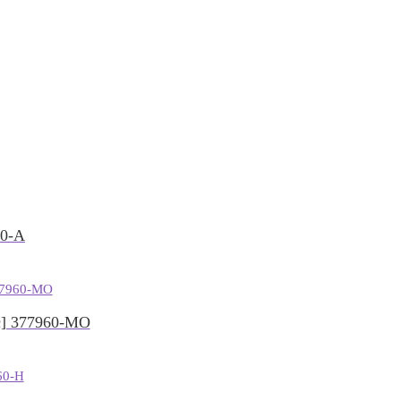
0-A
] 377960-MO