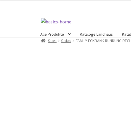
Zur
Zum
Navigation
Inhalt
Alle Produkte
Kataloge Landhaus
Kata
springen
springen
Start
Sofas
FAMILY ECKBANK RUNDUNG RECH