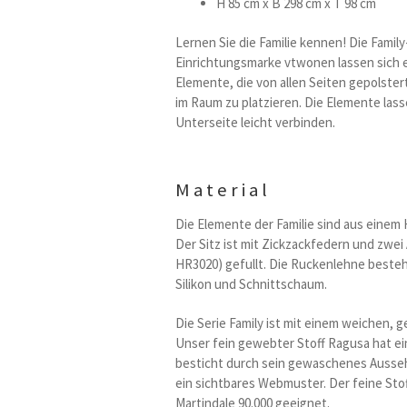
H 85 cm x B 298 cm x T 98 cm
Lernen Sie die Familie kennen! Die Fami
Einrichtungsmarke vtwonen lassen sich e
Elemente, die von allen Seiten gepolstert
im Raum zu platzieren. Die Elemente lass
Unterseite leicht verbinden.
Material
Die Elemente der Familie sind aus einem
Der Sitz ist mit Zickzackfedern und zwe
HR3020) gefullt. Die Ruckenlehne beste
Silikon und Schnittschaum.
Die Serie Family ist mit einem weichen, 
Unser fein gewebter Stoff Ragusa hat ein
besticht durch sein gewaschenes Ausse
ein sichtbares Webmuster. Der feine Stoff
Martindale 90.000 geeignet.