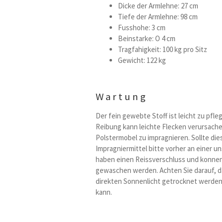
Dicke der Armlehne: 27 cm
Tiefe der Armlehne: 98 cm
Fusshohe: 3 cm
Beinstarke: O 4 cm
Tragfahigkeit: 100 kg pro Sitz
Gewicht: 122 kg
Wartung
Der fein gewebte Stoff ist leicht zu pfle
Reibung kann leichte Flecken verursachen
Polstermobel zu impragnieren. Sollte die
Impragniermittel bitte vorher an einer u
haben einen Reissverschluss und konnen
gewaschen werden. Achten Sie darauf, da
direkten Sonnenlicht getrocknet werden,
kann.