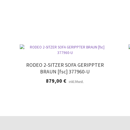
e
e
r
.
RODEO 2-SITZER SOFA GERIPPTER
BRAUN [fsc] 377960-U
879,00
€
inkl.Mwst.