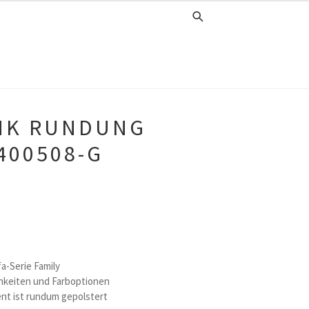
NK RUNDUNG
400508-G
fa-Serie Family
hkeiten und Farboptionen
nt ist rundum gepolstert