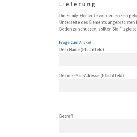
Lieferung
Die Family-Elemente werden einzeln gelie
Unterseite des Elements angebrachten K
Boden zu schutzen, sollten Sie Filzgleit
Frage zum Artikel
B
Dein Name (Pflichtfeld)
i
t
t
Deine E-Mail-Adresse (Pflichtfeld)
e
l
a
s
B
s
i
B
e
t
i
Betreff
d
t
t
i
e
t
e
l
B
e
s