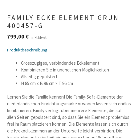
FAMILY ECKE ELEMENT GRUN
400457-G
799,00
€
inkl.Mwst.
Produktbeschreibung
Grosszugiges, verbindendes Eckelement
Kombinieren Sie in unendlichen Moglichkeiten
Allseitig gepolstert
H 85 cm x B 96 cm x T 96 cm
Lernen Sie die Familie kennen! Die Family-Sofa-Elemente der
niederlandischen Einrichtungsmarke vtwonen lassen sich endlos
kombinieren. Family verfugt uber mehrere Elemente, die auf
allen Seiten gepolstert sind, so dass Sie ein Element problemlos
frei im Raum platzieren konnen. Die Elemente lassen sich durch
die Krokodilklemmen an der Unterseite leicht verbinden. Die
Family-Elemente sind mit einem gewaschenen Webstoff aus