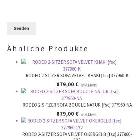
l
s
d
e
F
l
e
e
e
r
l
e
.
d
r
l
.
Ähnliche Produkte
e
e
r
.
RODEO 2-SITZER SOFA VELVET KHAKI [fsc] 377960-K
879,00
€
inkl.Mwst.
RODEO 2-SITZER SOFA BOUCLE NATUR [fsc] 377960-NA
879,00
€
inkl.Mwst.
RODEO 2-SITZER SOFA VELVET OKERGELB [fsc] 377960-