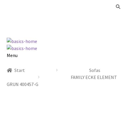
Zur
Zum
Navigation
Inhalt
springen
springen
Menu
Alle Produkte
Start
Sofas
FAMILY ECKE ELEMENT
Kataloge Landhaus
GRUN 400457-G
Kataloge Massivholz
Kataloge Trends
Summer Sale