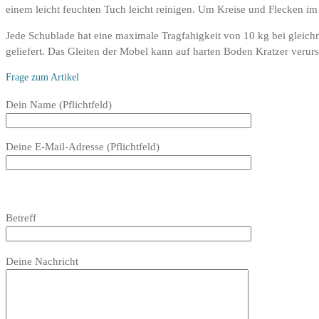
einem leicht feuchten Tuch leicht reinigen. Um Kreise und Flecken im 
Jede Schublade hat eine maximale Tragfahigkeit von 10 kg bei gleic
geliefert. Das Gleiten der Mobel kann auf harten Boden Kratzer verursa
Frage zum Artikel
Bitte
Dein Name (Pflichtfeld)
lasse
dieses
Deine E-Mail-Adresse (Pflichtfeld)
Feld
leer.
Bitte
lasse
Bitte
Betreff
dieses
lasse
Feld
dieses
Bitte
leer.
Feld
Deine Nachricht
lasse
leer.
dieses
Feld
leer.