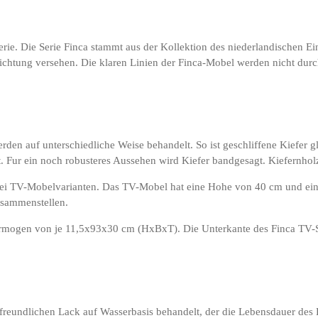
-Serie. Die Serie Finca stammt aus der Kollektion des niederlandischen
schichtung versehen. Die klaren Linien der Finca-Mobel werden nicht d
den auf unterschiedliche Weise behandelt. So ist geschliffene Kiefer gl
st. Fur ein noch robusteres Aussehen wird Kiefer bandgesagt. Kiefernho
rei TV-Mobelvarianten. Das TV-Mobel hat eine Hohe von 40 cm und eine T
usammenstellen.
ogen von je 11,5x93x30 cm (HxBxT). Die Unterkante des Finca TV-Schr
freundlichen Lack auf Wasserbasis behandelt, der die Lebensdauer des Pr