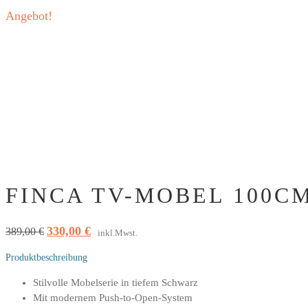
Angebot!
FINCA TV-MOBEL 100CM
330,00
€
Ursprünglicher
Aktueller
389,00
€
inkl.Mwst.
Preis
Preis
Produktbeschreibung
war:
ist:
389,00 €
330,00 €.
Stilvolle Mobelserie in tiefem Schwarz
Mit modernem Push-to-Open-System