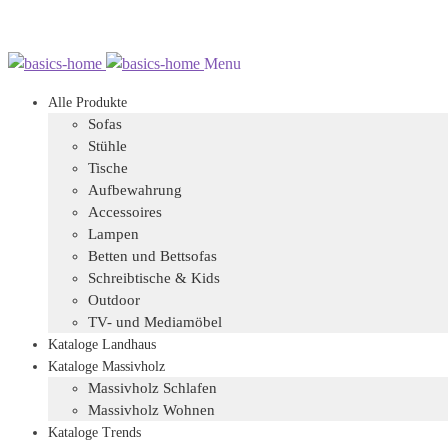
Zur
Zum
Menu
Navigation
Inhalt
Alle Produkte
springen
springen
Sofas
Stühle
Tische
Aufbewahrung
Accessoires
Lampen
Betten und Bettsofas
Schreibtische & Kids
Outdoor
TV- und Mediamöbel
Kataloge Landhaus
Kataloge Massivholz
Massivholz Schlafen
Massivholz Wohnen
Kataloge Trends