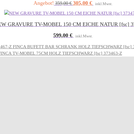
Angebot!
305,00
€
Ursprünglicher
Aktueller
359,00
€
inkl.Mwst.
Preis
Preis
war:
ist:
359,00 €
305,00 €.
W GRAVURE TV-MOBEL 150 CM EICHE NATUR [fsc] 3
599,00
€
inkl.Mwst.
FINCA BUFETT BAR SCHRANK HOLZ TIEFSCHWARZ [fsc] 
FINCA TV-MOBEL 75CM HOLZ TIEFSCHWARZ [fsc] 373463-Z