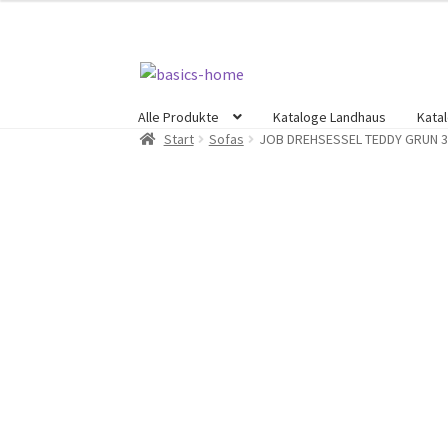
Zur
Zum
Navigation
Inhalt
Alle Produkte
Kataloge Landhaus
Kata
springen
springen
Start
Sofas
JOB DREHSESSEL TEDDY GRUN 3