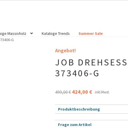
499,00 €
424,00 €.
loge Massivholz
Kataloge Trends
Summer Sale
73406-G
Angebot!
JOB DREHSESS
373406-G
Ursprünglicher
Aktueller
424,00
€
499,00
€
inkl.Mwst.
Preis
Preis
war:
ist:
Produktbeschreibung
499,00 €
424,00 €.
Frage zum Artikel