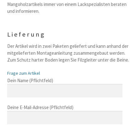
Mangoholzartikels immer von einem Lackspezialisten beraten
und informieren.
Lieferung
Der Artikel wird in zwei Paketen geliefert und kann anhand der
mitgelieferten Montageanleitung zusammengebaut werden.
Zum Schutz harter Boden legen Sie Filzgleiter unter die Beine.
Frage zum Artikel
B
Dein Name (Pflichtfeld)
i
t
t
Deine E-Mail-Adresse (Pflichtfeld)
e
l
a
s
B
s