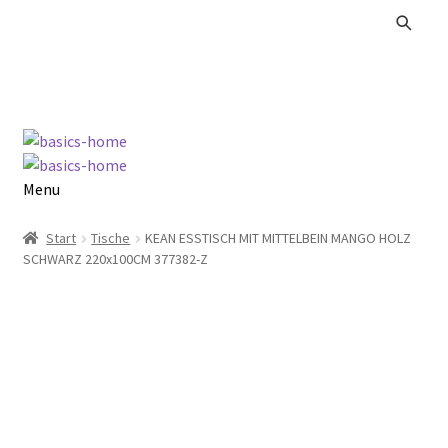
Zur
Zum
Navigation
Inhalt
springen
springen
Menu
Alle Produkte
Start
Tische
KEAN ESSTISCH MIT MITTELBEIN MANGO HOLZ
SCHWARZ 220x100CM 377382-Z
Kataloge Landhaus
Kataloge Massivholz
Kataloge Trends
Summer Sale