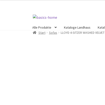
Zur
Zum
Navigation
Inhalt
Alle Produkte
Kataloge Landhaus
Kata
springen
springen
Start
Sofas
LLOYD 4-SITZER WASHED VELVET 