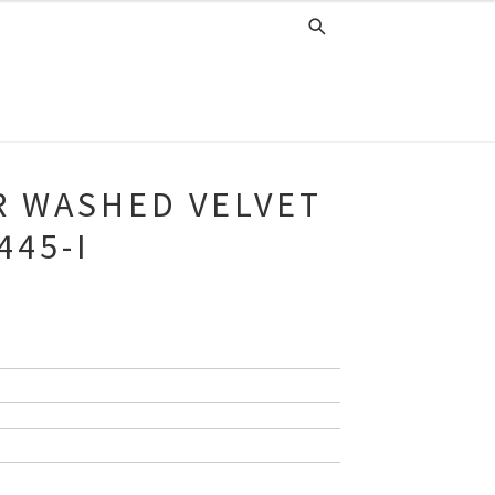
R WASHED VELVET
445-I