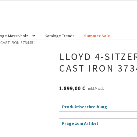
loge Massivholz
Kataloge Trends
Summer Sale
CAST IRON 373445-I
LLOYD 4-SITZE
CAST IRON 373
1.899,00
€
inkl.Mwst.
Produktbeschreibung
Frage zum Artikel
B
Dein Name (Pflichtfeld)