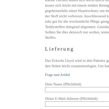
Kleine Flecken lassen sich leicht durch 
lassen sich leicht mit einem milden Rein
gegebenenfalls einen Haartrockner, um de
der Stoff nicht verbrennt. Anschliessend k
sehr gut fur die wochentliche Pflege gee
Teddystoffen dringend abgeraten. Grundsa
Sollten Sie dies dennoch tun wollen, teste
Stoffes.
Lieferung
Das Ecksofa Lloyd wird in drei Paketen g
den Seiten leicht zusammenfugen. Um hart
Frage zum Artikel
Bitte
Dein Name (Pflichtfeld)
lasse
dieses
Deine E-Mail-Adresse (Pflichtfeld)
Feld
leer.