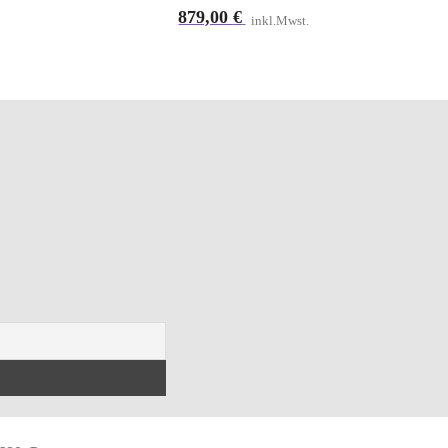
879,00
€
inkl.Mwst.