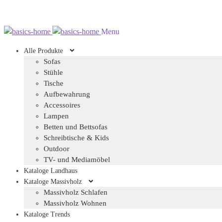
Zur
Zum
Menu
Navigation
Inhalt
Alle Produkte
springen
springen
Sofas
Stühle
Tische
Aufbewahrung
Accessoires
Lampen
Betten und Bettsofas
Schreibtische & Kids
Outdoor
TV- und Mediamöbel
Kataloge Landhaus
Kataloge Massivholz
Massivholz Schlafen
Massivholz Wohnen
Kataloge Trends