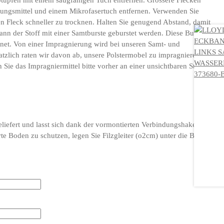
Abtupfen mit einem saugfahigen Tuch entfernen. Grossere Flecken
igungsmittel und einem Mikrofasertuch entfernen. Verwenden Sie
n Fleck schneller zu trocknen. Halten Sie genugend Abstand, damit
ann der Stoff mit einer Samtburste geburstet werden. Diese Burste ist
ignet. Von einer Impragnierung wird bei unseren Samt- und
tzlich raten wir davon ab, unsere Polstermobel zu impragnieren.
n Sie das Impragniermittel bitte vorher an einer unsichtbaren Stelle des
eliefert und lasst sich dank der vormontierten Verbindungshaken an
e Boden zu schutzen, legen Sie Filzgleiter (o2cm) unter die Beine.