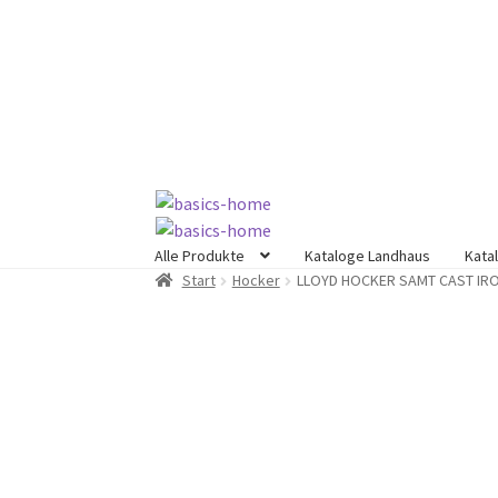
Zur
Zum
Navigation
Inhalt
springen
springen
Alle Produkte
Kataloge Landhaus
Kata
Start
Hocker
LLOYD HOCKER SAMT CAST IRO