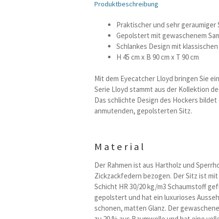
Produktbeschreibung
Praktischer und sehr geraumiger
Gepolstert mit gewaschenem Sam
Schlankes Design mit klassische
H 45 cm x B 90 cm x T 90 cm
Mit dem Eyecatcher Lloyd bringen Sie ein
Serie Lloyd stammt aus der Kollektion d
Das schlichte Design des Hockers bildet
anmutenden, gepolsterten Sitz.
Material
Der Rahmen ist aus Hartholz und Sperrh
Zickzackfedern bezogen. Der Sitz ist mi
Schicht HR 30/20 kg/m3 Schaumstoff gefu
gepolstert und hat ein luxurioses Aussehe
schonen, matten Glanz. Der gewaschene
zu 20 % aus Baumwolle und hat eine volle