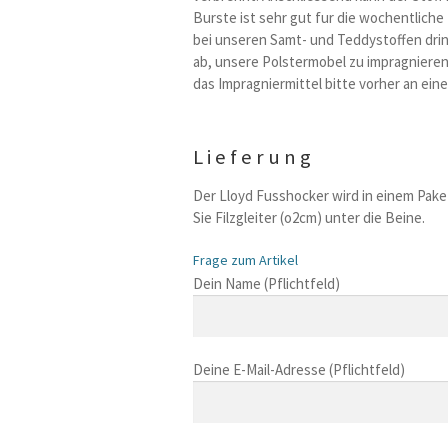
Burste ist sehr gut fur die wochentliche
bei unseren Samt- und Teddystoffen drin
ab, unsere Polstermobel zu impragnieren.
das Impragniermittel bitte vorher an eine
Lieferung
Der Lloyd Fusshocker wird in einem Pake
Sie Filzgleiter (o2cm) unter die Beine.
Frage zum Artikel
B
Dein Name (Pflichtfeld)
i
t
t
Deine E-Mail-Adresse (Pflichtfeld)
e
l
a
s