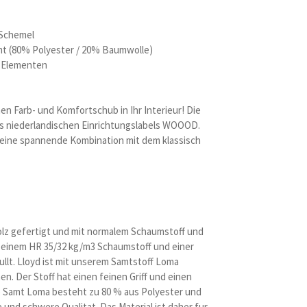
 Schemel
t (80% Polyester / 20% Baumwolle)
n Elementen
en Farb- und Komfortschub in Ihr Interieur! Die
es niederlandischen Einrichtungslabels WOOOD.
 eine spannende Kombination mit dem klassisch
olz gefertigt und mit normalem Schaumstoff und
t einem HR 35/32 kg/m3 Schaumstoff und einer
llt. Lloyd ist mit unserem Samtstoff Loma
n. Der Stoff hat einen feinen Griff und einen
 Samt Loma besteht zu 80 % aus Polyester und
 und schwere Qualitat. Das Material ist daher fur