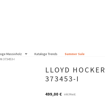
loge Massivholz
Kataloge Trends
Summer Sale
N 373453-I
LLOYD HOCKER
373453-I
499,00
€
inkl.Mwst.