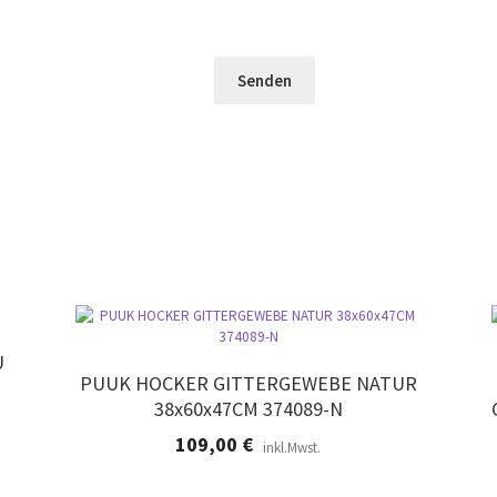
s
d
e
F
l
e
e
e
r
l
e
.
d
r
l
.
e
e
r
.
U
PUUK HOCKER GITTERGEWEBE NATUR
38x60x47CM 374089-N
109,00
€
inkl.Mwst.