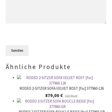
e
s
d
e
r
F
i
s
.
e
e
F
l
s
e
d
e
l
l
s
d
e
F
l
e
e
e
r
l
e
.
d
r
l
.
Ähnliche Produkte
e
e
r
.
RODEO 2-SITZER SOFA VELVET ROST [fsc] 377960-126
879,00
€
inkl.Mwst.
RODEO 2-SITZER SOFA BOUCLE BEIGE [fsc] 377960-GR