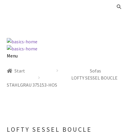
Zur
Zum
Navigation
Inhalt
springen
springen
Menu
Alle Produkte
Start
Sofas
LOFTY SESSEL BOUCLE
Kataloge Landhaus
STAHLGRAU 375153-HOS
Kataloge Massivholz
Kataloge Trends
LOFTY SESSEL BOUCLE
Summer Sale