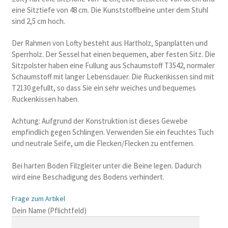
eine Sitztiefe von 48 cm. Die Kunststoffbeine unter dem Stuhl
sind 2,5 cm hoch.
Der Rahmen von Lofty besteht aus Hartholz, Spanplatten und
Sperrholz. Der Sessel hat einen bequemen, aber festen Sitz. Die
Sitzpolster haben eine Fullung aus Schaumstoff T3542, normaler
Schaumstoff mit langer Lebensdauer. Die Ruckenkissen sind mit
T2130 gefullt, so dass Sie ein sehr weiches und bequemes
Ruckenkissen haben.
Achtung: Aufgrund der Konstruktion ist dieses Gewebe
empfindlich gegen Schlingen. Verwenden Sie ein feuchtes Tuch
und neutrale Seife, um die Flecken/Flecken zu entfernen.
Bei harten Boden Filzgleiter unter die Beine legen. Dadurch
wird eine Beschadigung des Bodens verhindert.
Frage zum Artikel
B
Dein Name (Pflichtfeld)
i