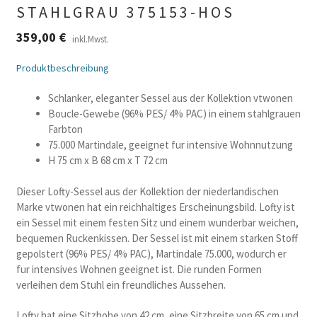
STAHLGRAU 375153-HOS
359,00
€
inkl.Mwst.
Produktbeschreibung
Schlanker, eleganter Sessel aus der Kollektion vtwonen
Boucle-Gewebe (96% PES/ 4% PAC) in einem stahlgrauen
Farbton
75.000 Martindale, geeignet fur intensive Wohnnutzung
H 75 cm x B 68 cm x T 72 cm
Dieser Lofty-Sessel aus der Kollektion der niederlandischen
Marke vtwonen hat ein reichhaltiges Erscheinungsbild. Lofty ist
ein Sessel mit einem festen Sitz und einem wunderbar weichen,
bequemen Ruckenkissen. Der Sessel ist mit einem starken Stoff
gepolstert (96% PES/ 4% PAC), Martindale 75.000, wodurch er
fur intensives Wohnen geeignet ist. Die runden Formen
verleihen dem Stuhl ein freundliches Aussehen.
Lofty hat eine Sitzhohe von 42 cm, eine Sitzbreite von 65 cm und