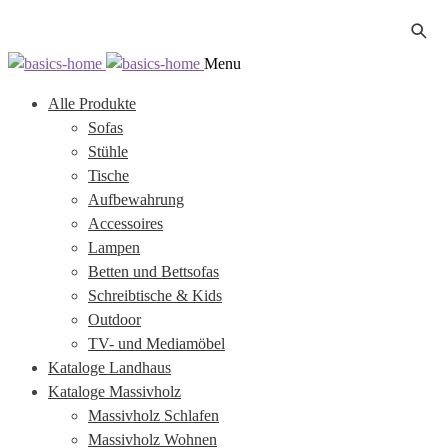
Zur
Zum
Menu
Navigation
Inhalt
Alle Produkte
springen
springen
Sofas
Stühle
Tische
Aufbewahrung
Accessoires
Lampen
Betten und Bettsofas
Schreibtische & Kids
Outdoor
TV- und Mediamöbel
Kataloge Landhaus
Kataloge Massivholz
Massivholz Schlafen
Massivholz Wohnen