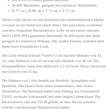
30.000 Martindale, geeignet fur intensiven Wohnbetrieb
H 75 cm x B 68 cm x T 72 cm x T 72 cm
Dieser Lofty-Sessel aus der Kollektion der niederlandischen Marke
vtwonen ist ein Sessel mit einem festen Sitz und einem wunderbar
weichen, bequemen Ruckenkissen. Lofty ist mit einem robusten
Stoff (100% PES) gepolstert, Martindale 30.000 macht den Stuhl
geeignet fur intensives Wohnen. Die runden Formen verleihen dem
Stuhl einen freundlichen Look.
Der Lofty-Sessel (hxbxd) 75x68x72 cm hat eine Sitzhohe von 42
cm, eine Sitzbreite von 65 cm und eine Sitztiefe von 48 cm. Die
Kunststoffbeine unter dem Stuhl sind 2,5 cm hoch. Dieser Sessel hat
ein Gewicht von 15 kg.
Der Rahmen von Lofty besteht aus Hartholz, Spanplatten und
Sperrholz. Der Sessel bietet einen komfortablen, aber festen
Sitzkomfort. Die Sitzkissen haben eine Fullung aus Schaumstoff
T3542, normaler Schaumstoff mit einer langen Lebensdauer. Die
Ruckenkissen sind mit T2130 gefullt, so dass Sie ein schones,
weiches und bequemes Ruckenkissen haben.