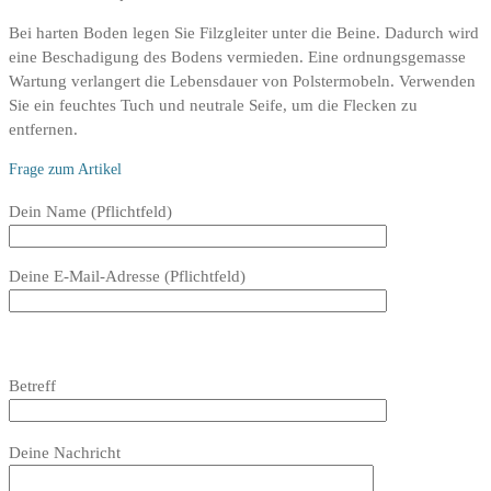
Bei harten Boden legen Sie Filzgleiter unter die Beine. Dadurch wird
eine Beschadigung des Bodens vermieden. Eine ordnungsgemasse
Wartung verlangert die Lebensdauer von Polstermobeln. Verwenden
Sie ein feuchtes Tuch und neutrale Seife, um die Flecken zu
entfernen.
Frage zum Artikel
Bitte
Dein Name (Pflichtfeld)
lasse
dieses
Deine E-Mail-Adresse (Pflichtfeld)
Feld
leer.
Bitte
lasse
Bitte
Betreff
dieses
lasse
Feld
dieses
Bitte
leer.
Feld
Deine Nachricht
lasse
leer.
dieses