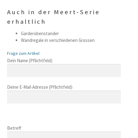
Auch in der Meert-Serie
erhaltlich
Garderobenstander
Wandregale in verschiedenen Grossen
Frage zum Artikel
B
Dein Name (Pflichtfeld)
i
t
t
Deine E-Mail-Adresse (Pflichtfeld)
e
l
a
s
B
s
i
B
e
t
i
Betreff
d
t
t
i