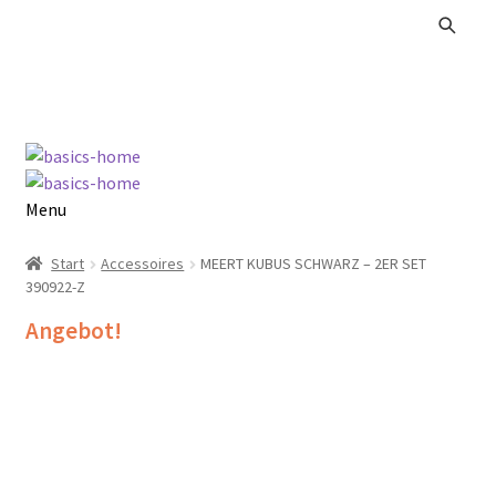
Zur
Zum
Navigation
Inhalt
springen
springen
Menu
Alle Produkte
Start
Accessoires
MEERT KUBUS SCHWARZ – 2ER SET
390922-Z
Kataloge Landhaus
Angebot!
Kataloge Massivholz
Kataloge Trends
Summer Sale