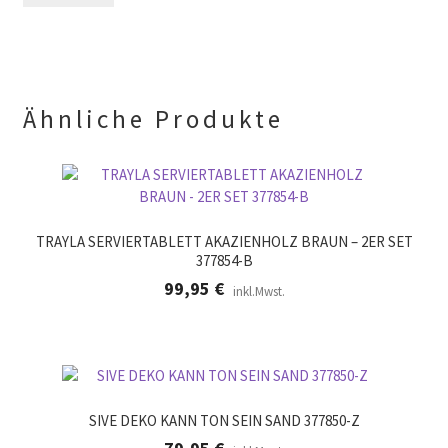
.
d
r
l
.
e
e
r
.
Ähnliche Produkte
TRAYLA SERVIERTABLETT AKAZIENHOLZ BRAUN – 2ER SET
377854-B
99,95
€
inkl.Mwst.
SIVE DEKO KANN TON SEIN SAND 377850-Z