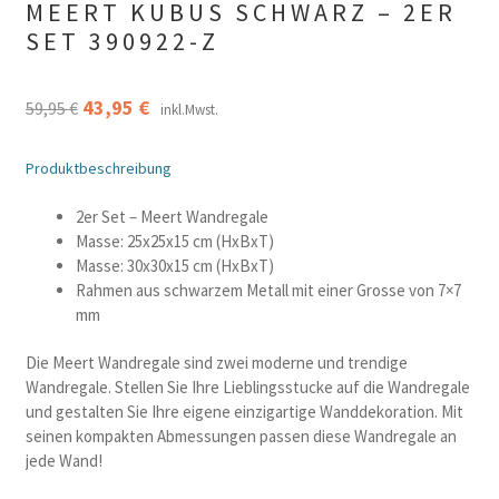
MEERT KUBUS SCHWARZ – 2ER
SET 390922-Z
Ursprünglicher
Aktueller
43,95
€
59,95
€
inkl.Mwst.
Preis
Preis
Produktbeschreibung
war:
ist:
59,95 €
43,95 €.
2er Set – Meert Wandregale
Masse: 25x25x15 cm (HxBxT)
Masse: 30x30x15 cm (HxBxT)
Rahmen aus schwarzem Metall mit einer Grosse von 7×7
mm
Die Meert Wandregale sind zwei moderne und trendige
Wandregale. Stellen Sie Ihre Lieblingsstucke auf die Wandregale
und gestalten Sie Ihre eigene einzigartige Wanddekoration. Mit
seinen kompakten Abmessungen passen diese Wandregale an
jede Wand!