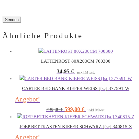
Ähnliche Produkte
LATTENROST 80X200CM 700300
34,95
€
inkl.Mwst.
CARTER BED BANK KIEFER WEISS [fsc] 377591-W
Angebot!
599,00
€
Ursprünglicher
Aktueller
799,00
€
inkl.Mwst.
Preis
Preis
war:
ist:
JOEP BETTKASTEN KIEFER SCHWARZ [fsc] 340815-Z
799,00 €
599,00 €.
Angebot!