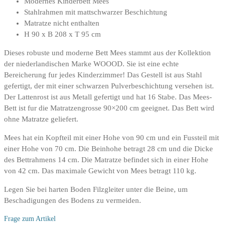
Modernes Kinderbett Mees
Stahlrahmen mit mattschwarzer Beschichtung
Matratze nicht enthalten
H 90 x B 208 x T 95 cm
Dieses robuste und moderne Bett Mees stammt aus der Kollektion
der niederlandischen Marke WOOOD. Sie ist eine echte
Bereicherung fur jedes Kinderzimmer! Das Gestell ist aus Stahl
gefertigt, der mit einer schwarzen Pulverbeschichtung versehen ist.
Der Lattenrost ist aus Metall gefertigt und hat 16 Stabe. Das Mees-
Bett ist fur die Matratzengrosse 90×200 cm geeignet. Das Bett wird
ohne Matratze geliefert.
Mees hat ein Kopfteil mit einer Hohe von 90 cm und ein Fussteil mit
einer Hohe von 70 cm. Die Beinhohe betragt 28 cm und die Dicke
des Bettrahmens 14 cm. Die Matratze befindet sich in einer Hohe
von 42 cm. Das maximale Gewicht von Mees betragt 110 kg.
Legen Sie bei harten Boden Filzgleiter unter die Beine, um
Beschadigungen des Bodens zu vermeiden.
Frage zum Artikel