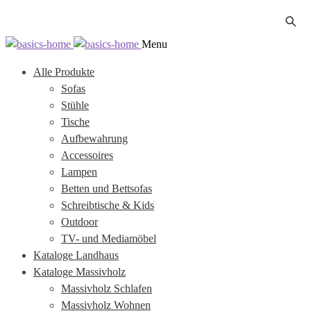
Zur
Zum
Menu
Navigation
Inhalt
Alle Produkte
springen
springen
Sofas
Stühle
Tische
Aufbewahrung
Accessoires
Lampen
Betten und Bettsofas
Schreibtische & Kids
Outdoor
TV- und Mediamöbel
Kataloge Landhaus
Kataloge Massivholz
Massivholz Schlafen
Massivholz Wohnen