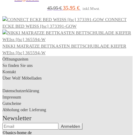
35,95
€
Ursprünglicher
Aktueller
45,95
€
inkl.Mwst.
Preis
Preis
CONNECT
war:
ist:
ECKE BED WEISS [fsc] 373391-GOW
45,95 €
35,95 €.
NIKKI MATRATZE BETTKASTEN BETTSCHUBLADE KIEFER
WEIss [fsc] 365594-W
Öffnungszeiten
So finden Sie uns
Kontakt
Über Wolf Möbelladen
Datenschutzerklärung
Impressum
Gutscheine
Abholung oder Lieferung
Newsletter
©basics-home.de