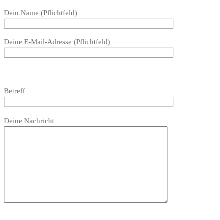
Bitte
Dein Name (Pflichtfeld)
lasse
dieses
Deine E-Mail-Adresse (Pflichtfeld)
Feld
leer.
Bitte
lasse
Bitte
Betreff
dieses
lasse
Feld
dieses
Bitte
leer.
Feld
Deine Nachricht
lasse
leer.
dieses
Feld
leer.