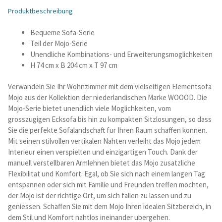
Produktbeschreibung
Betten und Bettsofas
Bequeme Sofa-Serie
Teil der Mojo-Serie
Schreibtische & Kids
Unendliche Kombinations- und Erweiterungsmoglichkeiten
H 74 cm x B 204 cm x T 97 cm
Outdoor
Verwandeln Sie Ihr Wohnzimmer mit dem vielseitigen Elementsofa
Mojo aus der Kollektion der niederlandischen Marke WOOOD. Die
TV- und Mediamöbel
Mojo-Serie bietet unendlich viele Moglichkeiten, vom
grosszugigen Ecksofa bis hin zu kompakten Sitzlosungen, so dass
Kataloge Landhaus
Sie die perfekte Sofalandschaft fur Ihren Raum schaffen konnen.
Mit seinen stilvollen vertikalen Nahten verleiht das Mojo jedem
Kataloge Massivholz
Interieur einen verspielten und einzigartigen Touch. Dank der
manuell verstellbaren Armlehnen bietet das Mojo zusatzliche
Flexibilitat und Komfort. Egal, ob Sie sich nach einem langen Tag
Massivholz Schlafen
entspannen oder sich mit Familie und Freunden treffen mochten,
der Mojo ist der richtige Ort, um sich fallen zu lassen und zu
Massivholz Wohnen
geniessen. Schaffen Sie mit dem Mojo Ihren idealen Sitzbereich, in
dem Stil und Komfort nahtlos ineinander ubergehen.