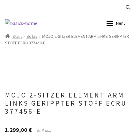
Zur
Zum
Menu
Navigation
Inhalt
Start
Sofas
MOJO 2-SITZER ELEMENT ARM LINKS GERIPPTER
springen
springen
Alle Produkte
Alle Produkte
STOFF ECRU 377456-E
Kataloge Landhaus
Sofas
Kataloge Massivholz
Stühle
Kataloge Trends
Tische
MOJO 2-SITZER ELEMENT ARM
LINKS GERIPPTER STOFF ECRU
Summer Sale
Aufbewahrung
377456-E
Accessoires
1.299,00
€
inkl.Mwst.
Lampen