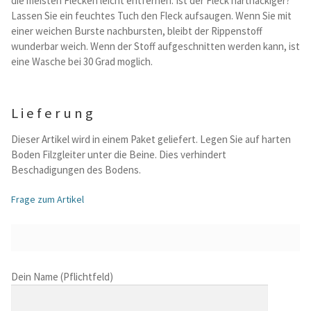
die meisten Flecken leicht entfernen. Ist der Fleck hartnackiger?
Lassen Sie ein feuchtes Tuch den Fleck aufsaugen. Wenn Sie mit
einer weichen Burste nachbursten, bleibt der Rippenstoff
wunderbar weich. Wenn der Stoff aufgeschnitten werden kann, ist
eine Wasche bei 30 Grad moglich.
Lieferung
Dieser Artikel wird in einem Paket geliefert. Legen Sie auf harten
Boden Filzgleiter unter die Beine. Dies verhindert
Beschadigungen des Bodens.
Frage zum Artikel
B
Dein Name (Pflichtfeld)
i
t