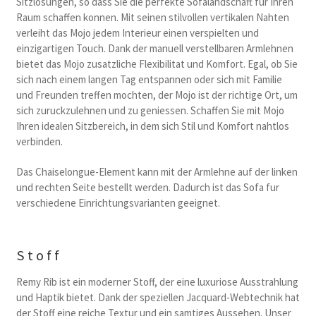
Sitzlosungen, so dass Sie die perfekte Sofalandschaft fur Ihren
Raum schaffen konnen. Mit seinen stilvollen vertikalen Nahten
verleiht das Mojo jedem Interieur einen verspielten und
einzigartigen Touch. Dank der manuell verstellbaren Armlehnen
bietet das Mojo zusatzliche Flexibilitat und Komfort. Egal, ob Sie
sich nach einem langen Tag entspannen oder sich mit Familie
und Freunden treffen mochten, der Mojo ist der richtige Ort, um
sich zuruckzulehnen und zu geniessen. Schaffen Sie mit Mojo
Ihren idealen Sitzbereich, in dem sich Stil und Komfort nahtlos
verbinden.
Das Chaiselongue-Element kann mit der Armlehne auf der linken
und rechten Seite bestellt werden. Dadurch ist das Sofa fur
verschiedene Einrichtungsvarianten geeignet.
Stoff
Remy Rib ist ein moderner Stoff, der eine luxuriose Ausstrahlung
und Haptik bietet. Dank der speziellen Jacquard-Webtechnik hat
der Stoff eine reiche Textur und ein samtiges Aussehen. Unser