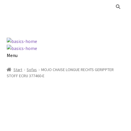
Zur
Zum
Navigation
Inhalt
springen
springen
Menu
Alle Produkte
Start
Sofas
MOJO CHAISE LONGUE RECHTS GERIPPTER
STOFF ECRU 377460-E
Kataloge Landhaus
Kataloge Massivholz
Kataloge Trends
Summer Sale