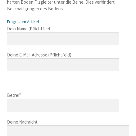
harten Boden Filzgleiter unter die Beine. Dies verhindert
Beschadigungen des Bodens.
Frage zum Artikel
B
Dein Name (Pflichtfeld)
i
t
t
Deine E-Mail-Adresse (Pflichtfeld)
e
l
a
s
B
s
i
B
e
t
i
Betreff
d
t
t
i
e
t
e
l
B
e
s
a
i
Deine Nachricht
l
e
s
t
a
s
s
t
s
F