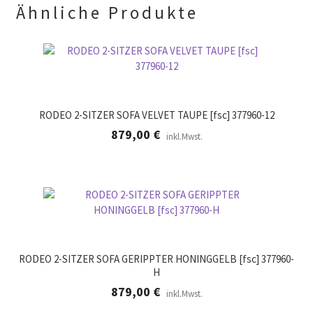
.
Ähnliche Produkte
RODEO 2-SITZER SOFA VELVET TAUPE [fsc] 377960-12
879,00
€
inkl.Mwst.
RODEO 2-SITZER SOFA GERIPPTER HONINGGELB [fsc] 377960-
H
879,00
€
inkl.Mwst.