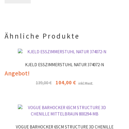
.
d
r
l
.
e
e
r
.
Ähnliche Produkte
KJELD ESSZIMMERSTUHL NATUR 374072-N
Angebot!
Ursprünglicher
104,00
€
Aktueller
139,00
€
inkl.Mwst.
Preis
Preis
war:
ist:
139,00 €
104,00 €.
VOGUE BARHOCKER 65CM STRUCTURE 3D CHENILLE