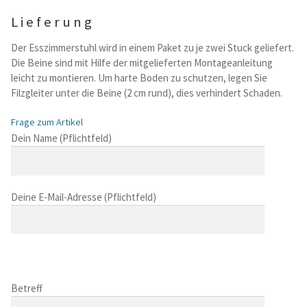
Lieferung
Der Esszimmerstuhl wird in einem Paket zu je zwei Stuck geliefert.
Die Beine sind mit Hilfe der mitgelieferten Montageanleitung
leicht zu montieren. Um harte Boden zu schutzen, legen Sie
Filzgleiter unter die Beine (2 cm rund), dies verhindert Schaden.
Frage zum Artikel
B
Dein Name (Pflichtfeld)
i
t
t
Deine E-Mail-Adresse (Pflichtfeld)
e
l
a
s
B
s
i
B
e
t
i
Betreff
d
t
t
i