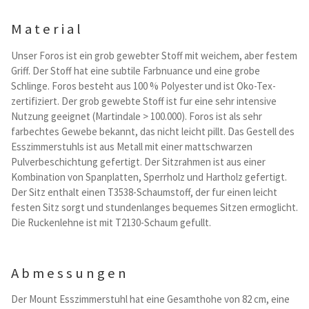
Kataloge Trends
Material
Summer Sale
Unser Foros ist ein grob gewebter Stoff mit weichem, aber festem
Griff. Der Stoff hat eine subtile Farbnuance und eine grobe
Schlinge. Foros besteht aus 100 % Polyester und ist Oko-Tex-
zertifiziert. Der grob gewebte Stoff ist fur eine sehr intensive
Nutzung geeignet (Martindale > 100.000). Foros ist als sehr
farbechtes Gewebe bekannt, das nicht leicht pillt. Das Gestell des
Esszimmerstuhls ist aus Metall mit einer mattschwarzen
Pulverbeschichtung gefertigt. Der Sitzrahmen ist aus einer
Kombination von Spanplatten, Sperrholz und Hartholz gefertigt.
Der Sitz enthalt einen T3538-Schaumstoff, der fur einen leicht
festen Sitz sorgt und stundenlanges bequemes Sitzen ermoglicht.
Die Ruckenlehne ist mit T2130-Schaum gefullt.
Abmessungen
Der Mount Esszimmerstuhl hat eine Gesamthohe von 82 cm, eine