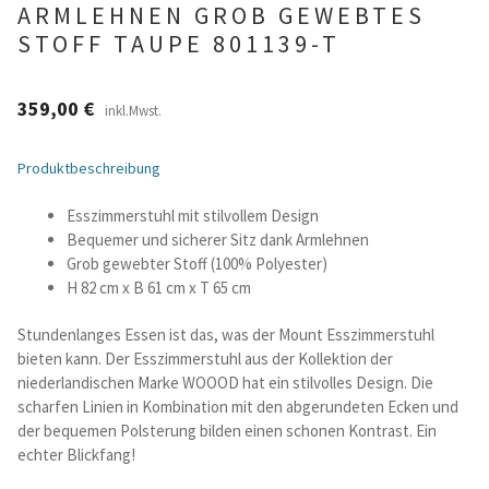
ARMLEHNEN GROB GEWEBTES
STOFF TAUPE 801139-T
Betten und Bettsofas
Schreibtische & Kids
359,00
€
inkl.Mwst.
Outdoor
Produktbeschreibung
Esszimmerstuhl mit stilvollem Design
TV- und Mediamöbel
Bequemer und sicherer Sitz dank Armlehnen
Grob gewebter Stoff (100% Polyester)
Kataloge Landhaus
H 82 cm x B 61 cm x T 65 cm
Kataloge Massivholz
Stundenlanges Essen ist das, was der Mount Esszimmerstuhl
bieten kann. Der Esszimmerstuhl aus der Kollektion der
niederlandischen Marke WOOOD hat ein stilvolles Design. Die
Massivholz Schlafen
scharfen Linien in Kombination mit den abgerundeten Ecken und
der bequemen Polsterung bilden einen schonen Kontrast. Ein
Massivholz Wohnen
echter Blickfang!