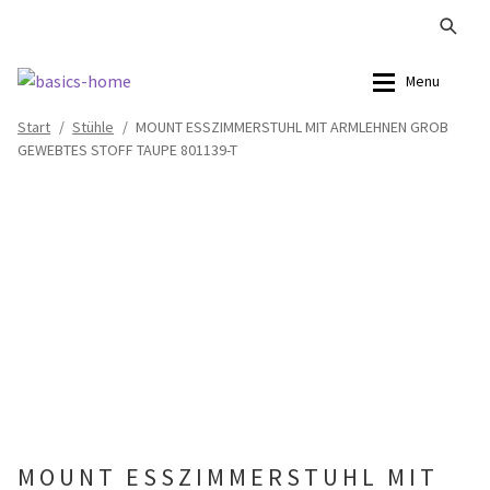
Zur
Zum
Menu
Navigation
Inhalt
Start
/
Stühle
/
MOUNT ESSZIMMERSTUHL MIT ARMLEHNEN GROB
springen
springen
Alle Produkte
Alle Produkte
GEWEBTES STOFF TAUPE 801139-T
Kataloge Landhaus
Sofas
Kataloge Massivholz
Stühle
Kataloge Trends
Tische
Summer Sale
Aufbewahrung
Accessoires
MOUNT ESSZIMMERSTUHL MIT
Lampen