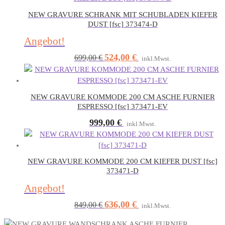
NEW GRAVURE SCHRANK MIT SCHUBLADEN KIEFER
DUST [fsc] 373474-D
Angebot!
524,00
€
Ursprünglicher
Aktueller
699,00
€
inkl.Mwst.
Preis
Preis
war:
ist:
699,00 €
524,00 €.
NEW GRAVURE KOMMODE 200 CM ASCHE FURNIER
ESPRESSO [fsc] 373471-EV
999,00
€
inkl.Mwst.
NEW GRAVURE KOMMODE 200 CM KIEFER DUST [fsc]
373471-D
Angebot!
636,00
€
Ursprünglicher
Aktueller
849,00
€
inkl.Mwst.
Preis
Preis