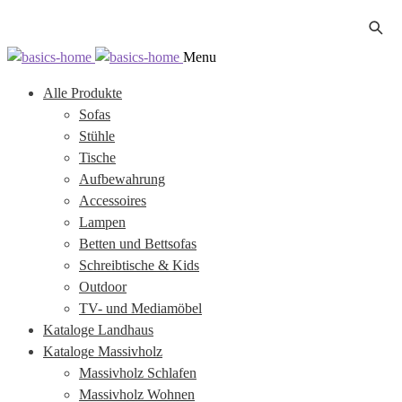
Zur
Zum
Menu
Navigation
Inhalt
Alle Produkte
springen
springen
Sofas
Stühle
Tische
Aufbewahrung
Accessoires
Lampen
Betten und Bettsofas
Schreibtische & Kids
Outdoor
TV- und Mediamöbel
Kataloge Landhaus
Kataloge Massivholz
Massivholz Schlafen
Massivholz Wohnen