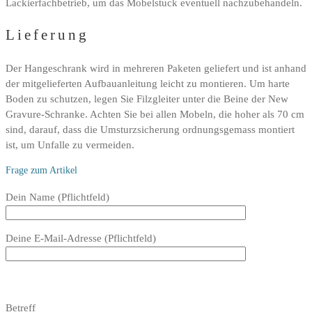
Lackierfachbetrieb, um das Mobelstuck eventuell nachzubehandeln.
Lieferung
Der Hangeschrank wird in mehreren Paketen geliefert und ist anhand
der mitgelieferten Aufbauanleitung leicht zu montieren. Um harte
Boden zu schutzen, legen Sie Filzgleiter unter die Beine der New
Gravure-Schranke. Achten Sie bei allen Mobeln, die hoher als 70 cm
sind, darauf, dass die Umsturzsicherung ordnungsgemass montiert
ist, um Unfalle zu vermeiden.
Frage zum Artikel
Bitte
Dein Name (Pflichtfeld)
lasse
dieses
Deine E-Mail-Adresse (Pflichtfeld)
Feld
leer.
Bitte
lasse
Bitte
Betreff
dieses