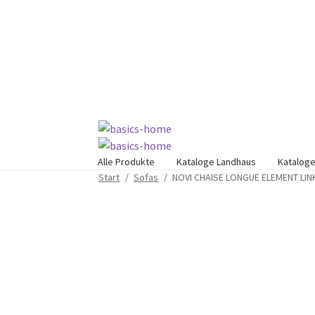
Zur
Zum
Navigation
Inhalt
springen
springen
Alle Produkte
Kataloge Landhaus
Kataloge
Start
/
Sofas
/
NOVI CHAISE LONGUE ELEMENT LI