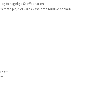
t og behageligt. Stoffet har en
n rette pleje vil vores Vasa-stof forblive af smuk
 15 cm
 cm