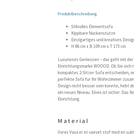
Produktbeschreibung
Stilvolles Elementsofa
Kippbare Nackenstutze
Einzigartiges und kreatives Desig
H 86 cm x B 109 cm x T 173 cm
Luxurioses Geniessen – das geht mit der
Einrichtungsmarke WOOOD. Ob Sie sich n
kompaktes 2-Sitzer-Sofa entscheiden, mi
perfekte Sofa fur Ihr Wohnzimmer zusa
Design nicht besser sein konnte, hebt d
ein neues Niveau. Eines ist sicher: Das No
Einrichtung.
Material
Vores Vasa er et vaevet stof med en su