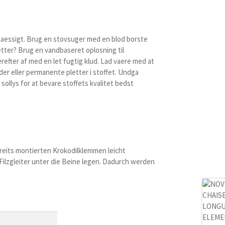
maessigt. Brug en stovsuger med en blod borste
etter? Brug en vandbaseret oplosning til
erefter af med en let fugtig klud. Lad vaere med at
ader eller permanente pletter i stoffet. Undga
ollys for at bevare stoffets kvalitet bedst
ereits montierten Krokodilklemmen leicht
Filzgleiter unter die Beine legen. Dadurch werden
.