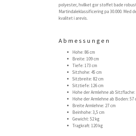
polyester, hvilket gor stoffet bade robus
Martindaleklassificering pa 30.000. Med de
kvalitet i arevis.
Abmessungen
Hohe: 86 cm
Breite: 109 cm
Tiefe: 173 cm
Sitzhohe: 45 cm
Sitzbreite: 82 cm
Sitztiefe: 126 cm
Hohe der Armlehne ab Sitzflache:
Hohe der Armlehne ab Boden: 57
Breite Armlehne: 27 cm
Beinhohe: 3,5 cm
Gewicht: 52 kg
Tragkraft: 120 kg