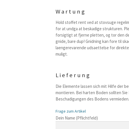
Wartung
Hold stoffet rent ved at stovsuge regel
for at undga at beskadige strukturen. Pl
forsigtigt at fjerne pletten, og tor den d
gnide, bare dup! Gnidning kan fore til sk
laengerevarende udsaettelse for direkte s
muligt.
Lieferung
Die Elemente lassen sich mit Hilfe der b
montieren. Bei harten Boden sollten Sie 
Beschadigungen des Bodens vermieden
Frage zum Artikel
B
Dein Name (Pflichtfeld)
i