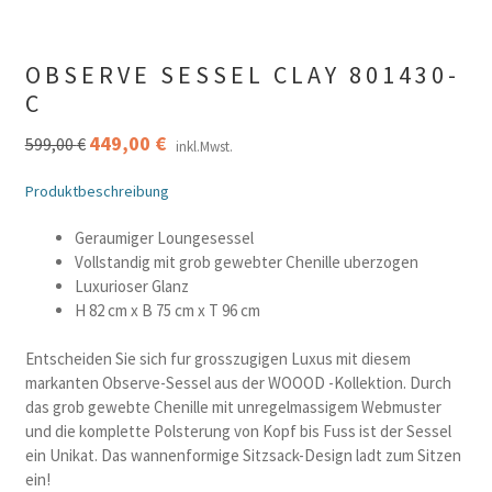
OBSERVE SESSEL CLAY 801430-
C
Ursprünglicher
449,00
€
Aktueller
599,00
€
inkl.Mwst.
Preis
Preis
war:
ist:
Produktbeschreibung
599,00 €
449,00 €.
Geraumiger Loungesessel
Vollstandig mit grob gewebter Chenille uberzogen
Luxurioser Glanz
H 82 cm x B 75 cm x T 96 cm
Entscheiden Sie sich fur grosszugigen Luxus mit diesem
markanten Observe-Sessel aus der WOOOD -Kollektion. Durch
das grob gewebte Chenille mit unregelmassigem Webmuster
und die komplette Polsterung von Kopf bis Fuss ist der Sessel
ein Unikat. Das wannenformige Sitzsack-Design ladt zum Sitzen
ein!