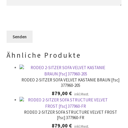
l
s
e
d
e
l
l
s
d
e
F
l
e
e
e
r
l
e
.
d
r
l
.
Ähnliche Produkte
e
e
r
.
RODEO 2-SITZER SOFA VELVET KASTANIE BRAUN [fsc]
377960-205
879,00
€
inkl.Mwst.
RODEO 2-SITZER SOFA STRUCTURE VELVET FROST
[fsc] 377960-FR
879,00
€
inkl.Mwst.