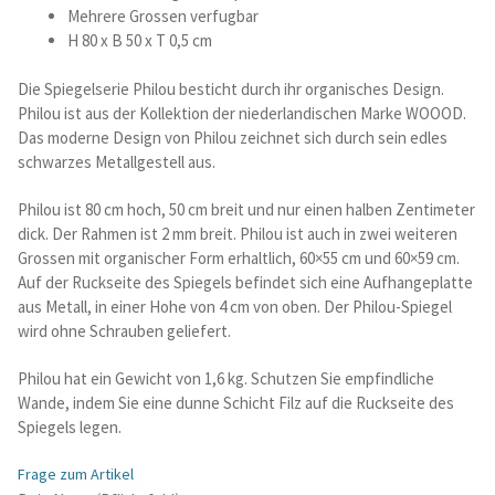
Mehrere Grossen verfugbar
H 80 x B 50 x T 0,5 cm
Betten und Bettsofas
Die Spiegelserie Philou besticht durch ihr organisches Design.
Schreibtische & Kids
Philou ist aus der Kollektion der niederlandischen Marke WOOOD.
Das moderne Design von Philou zeichnet sich durch sein edles
schwarzes Metallgestell aus.
Outdoor
Philou ist 80 cm hoch, 50 cm breit und nur einen halben Zentimeter
TV- und Mediamöbel
dick. Der Rahmen ist 2 mm breit. Philou ist auch in zwei weiteren
Grossen mit organischer Form erhaltlich, 60×55 cm und 60×59 cm.
Kataloge Landhaus
Auf der Ruckseite des Spiegels befindet sich eine Aufhangeplatte
aus Metall, in einer Hohe von 4 cm von oben. Der Philou-Spiegel
wird ohne Schrauben geliefert.
Kataloge Massivholz
Philou hat ein Gewicht von 1,6 kg. Schutzen Sie empfindliche
Massivholz Schlafen
Wande, indem Sie eine dunne Schicht Filz auf die Ruckseite des
Spiegels legen.
Massivholz Wohnen
Frage zum Artikel