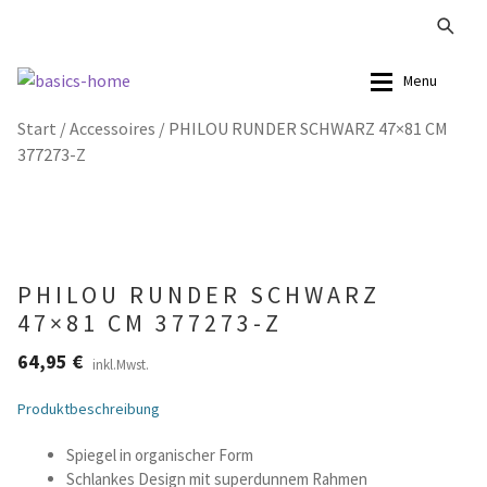
Zur
Zum
Menu
Navigation
Inhalt
Start
/
Accessoires
/
PHILOU RUNDER SCHWARZ 47×81 CM
springen
springen
Alle Produkte
Alle Produkte
377273-Z
Kataloge Landhaus
Sofas
Kataloge Massivholz
Stühle
PHILOU RUNDER SCHWARZ
Kataloge Trends
Tische
47×81 CM 377273-Z
64,95
€
Summer Sale
Aufbewahrung
inkl.Mwst.
Produktbeschreibung
Accessoires
Spiegel in organischer Form
Lampen
Schlankes Design mit superdunnem Rahmen