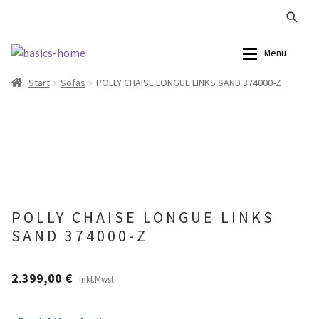
Zur
Zum
Menu
Navigation
Inhalt
Start
Sofas
POLLY CHAISE LONGUE LINKS SAND 374000-Z
springen
springen
Alle Produkte
Alle Produkte
Kataloge Landhaus
Sofas
Kataloge Massivholz
Stühle
Kataloge Trends
Tische
POLLY CHAISE LONGUE LINKS
SAND 374000-Z
Summer Sale
Aufbewahrung
Accessoires
2.399,00
€
inkl.Mwst.
Lampen