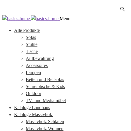
Zur
Zum
Menu
Navigation
Inhalt
Alle Produkte
springen
springen
Sofas
Stühle
Tische
Aufbewahrung
Accessoires
Lampen
Betten und Bettsofas
Schreibtische & Kids
Outdoor
TV- und Mediamöbel
Kataloge Landhaus
Kataloge Massivholz
Massivholz Schlafen
Massivholz Wohnen