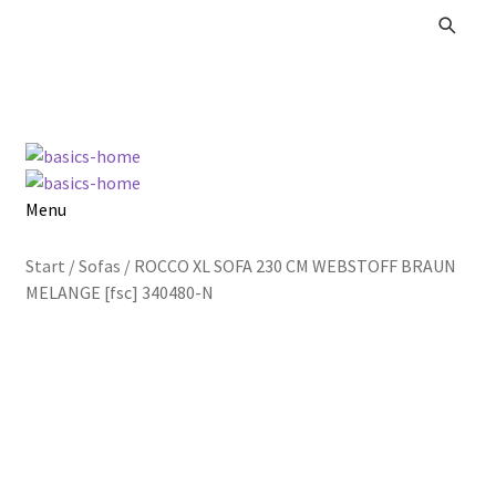
Zur
Zum
Navigation
Inhalt
springen
springen
Menu
Alle Produkte
Start
/
Sofas
/
ROCCO XL SOFA 230 CM WEBSTOFF BRAUN
MELANGE [fsc] 340480-N
Kataloge Landhaus
Kataloge Massivholz
Kataloge Trends
Summer Sale