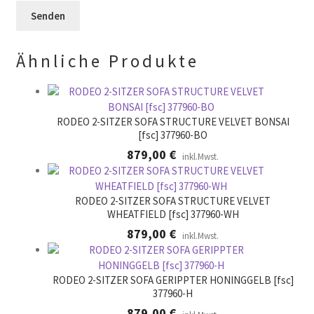
r
l
e
.
d
r
l
.
Ähnliche Produkte
e
e
r
.
RODEO 2-SITZER SOFA STRUCTURE VELVET BONSAI
[fsc] 377960-BO
879,00
€
inkl.Mwst.
RODEO 2-SITZER SOFA STRUCTURE VELVET
WHEATFIELD [fsc] 377960-WH
879,00
€
inkl.Mwst.
RODEO 2-SITZER SOFA GERIPPTER HONINGGELB [fsc]
377960-H
879,00
€