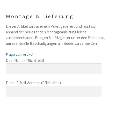
Montage & Lieferung
Dieser Artikel wird in einem Paket geliefert und lässt sich
anhand der beiliegenden Montageanleitung leicht
zusammenbauen. Bringen Sie Filzgleiter unter den Beinen an,
um eventuelle Beschädigungen am Boden zu vermeiden.
Frage zum Artikel
B
Dein Name (Pflichtfeld)
i
t
t
Deine E-Mail-Adresse (Pflichtfeld)
e
l
a
s
B
s
i
B
e