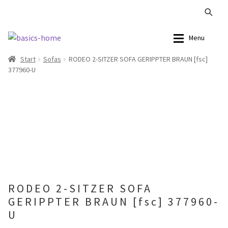
Zur
Zum
Menu
Navigation
Inhalt
Start
Sofas
RODEO 2-SITZER SOFA GERIPPTER BRAUN [fsc]
springen
springen
Alle Produkte
Alle Produkte
377960-U
Kataloge Landhaus
Sofas
Kataloge Massivholz
Stühle
Kataloge Trends
Tische
Summer Sale
Aufbewahrung
RODEO 2-SITZER SOFA
Accessoires
GERIPPTER BRAUN [fsc] 377960-
U
Lampen