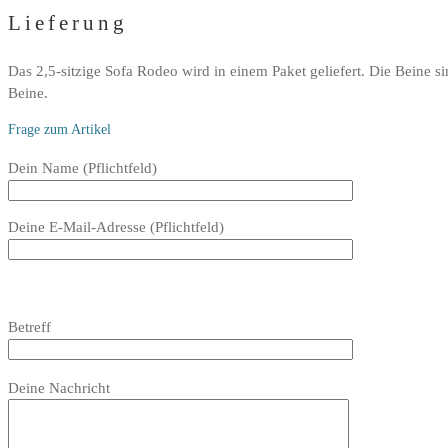
Lieferung
Das 2,5-sitzige Sofa Rodeo wird in einem Paket geliefert. Die Beine si
Beine.
Frage zum Artikel
Bitte
Dein Name (Pflichtfeld)
lasse
dieses
Deine E-Mail-Adresse (Pflichtfeld)
Feld
leer.
Bitte
lasse
Bitte
Betreff
dieses
lasse
Feld
dieses
Bitte
leer.
Feld
Deine Nachricht
lasse
leer.
dieses
Feld