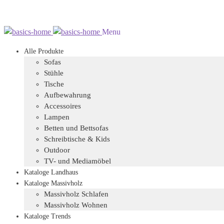
Zur
Zum
Menu
Navigation
Inhalt
Alle Produkte
springen
springen
Sofas
Stühle
Tische
Aufbewahrung
Accessoires
Lampen
Betten und Bettsofas
Schreibtische & Kids
Outdoor
TV- und Mediamöbel
Kataloge Landhaus
Kataloge Massivholz
Massivholz Schlafen
Massivholz Wohnen
Kataloge Trends