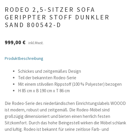
RODEO 2,5-SITZER SOFA
Betten und Bettsofas
GERIPPTER STOFF DUNKLER
SAND 800542-D
Schreibtische & Kids
999,00
€
inkl.Mwst.
Outdoor
Produktbeschreibung
TV- und Mediamöbel
Schickes und zeitgemäßes Design
Kataloge Landhaus
Teil der bekannten Rodeo-Serie
Mit einem stilvollen Rippstoff (100 % Polyester) bezogen
Kataloge Massivholz
H 85 cm x B 190 cm x T 86 cm
Die Rodeo-Serie des niederländischen Einrichtungslabels WOOOD
Massivholz Schlafen
ist modern, robust und zeitgemäß. Die Rodeo-Möbel sind
großzügig dimensioniert und bieten einen herrlich festen
Massivholz Wohnen
Sitzkomfort. Durch das hohe Beingestell wirken die Möbel schlank
und luftig. Rodeo ist bekannt für seine zeitlose Farb- und