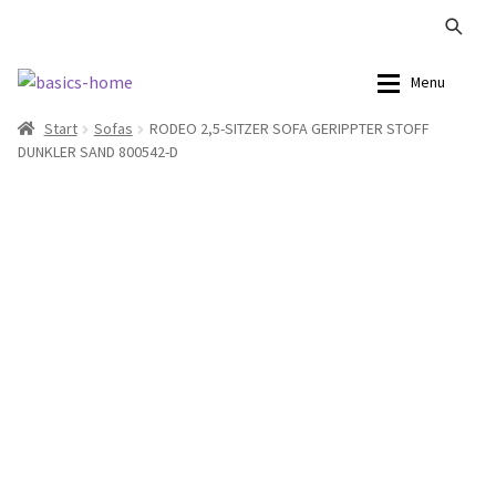
Zur
Zum
Menu
Navigation
Inhalt
Start
Sofas
RODEO 2,5-SITZER SOFA GERIPPTER STOFF
springen
springen
Alle Produkte
Alle Produkte
DUNKLER SAND 800542-D
Kataloge Landhaus
Sofas
Kataloge Massivholz
Stühle
Kataloge Trends
Tische
Summer Sale
Aufbewahrung
Accessoires
Lampen