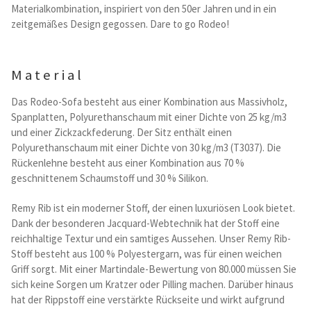
Kataloge Trends
Materialkombination, inspiriert von den 50er Jahren und in ein
zeitgemäßes Design gegossen. Dare to go Rodeo!
Summer Sale
Material
Das Rodeo-Sofa besteht aus einer Kombination aus Massivholz,
Spanplatten, Polyurethanschaum mit einer Dichte von 25 kg/m3
und einer Zickzackfederung. Der Sitz enthält einen
Polyurethanschaum mit einer Dichte von 30 kg/m3 (T3037). Die
Rückenlehne besteht aus einer Kombination aus 70 %
geschnittenem Schaumstoff und 30 % Silikon.
Remy Rib ist ein moderner Stoff, der einen luxuriösen Look bietet.
Dank der besonderen Jacquard-Webtechnik hat der Stoff eine
reichhaltige Textur und ein samtiges Aussehen. Unser Remy Rib-
Stoff besteht aus 100 % Polyestergarn, was für einen weichen
Griff sorgt. Mit einer Martindale-Bewertung von 80.000 müssen Sie
sich keine Sorgen um Kratzer oder Pilling machen. Darüber hinaus
hat der Rippstoff eine verstärkte Rückseite und wirkt aufgrund