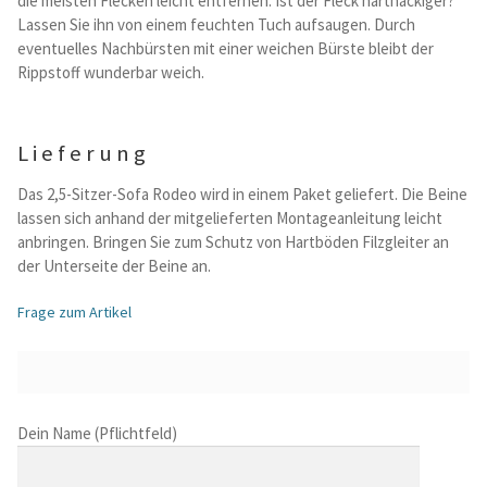
die meisten Flecken leicht entfernen. Ist der Fleck hartnäckiger?
Lassen Sie ihn von einem feuchten Tuch aufsaugen. Durch
eventuelles Nachbürsten mit einer weichen Bürste bleibt der
Rippstoff wunderbar weich.
Lieferung
Das 2,5-Sitzer-Sofa Rodeo wird in einem Paket geliefert. Die Beine
lassen sich anhand der mitgelieferten Montageanleitung leicht
anbringen. Bringen Sie zum Schutz von Hartböden Filzgleiter an
der Unterseite der Beine an.
Frage zum Artikel
B
Dein Name (Pflichtfeld)
i
t