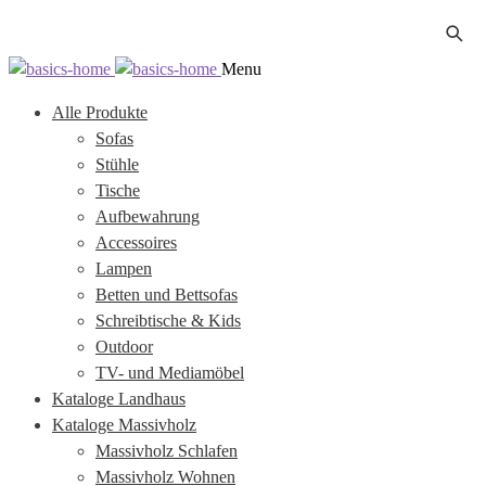
Zur
Zum
Menu
Navigation
Inhalt
Alle Produkte
springen
springen
Sofas
Stühle
Tische
Aufbewahrung
Accessoires
Lampen
Betten und Bettsofas
Schreibtische & Kids
Outdoor
TV- und Mediamöbel
Kataloge Landhaus
Kataloge Massivholz
Massivholz Schlafen
Massivholz Wohnen