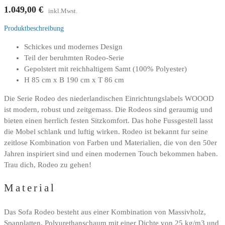
1.049,00
€
inkl.Mwst.
Produktbeschreibung
Schickes und modernes Design
Teil der beruhmten Rodeo-Serie
Gepolstert mit reichhaltigem Samt (100% Polyester)
H 85 cm x B 190 cm x T 86 cm
Die Serie Rodeo des niederlandischen Einrichtungslabels WOOOD
ist modern, robust und zeitgemass. Die Rodeos sind geraumig und
bieten einen herrlich festen Sitzkomfort. Das hohe Fussgestell lasst
die Mobel schlank und luftig wirken. Rodeo ist bekannt fur seine
zeitlose Kombination von Farben und Materialien, die von den 50er
Jahren inspiriert sind und einen modernen Touch bekommen haben.
Trau dich, Rodeo zu gehen!
Material
Das Sofa Rodeo besteht aus einer Kombination von Massivholz,
Spanplatten, Polyurethanschaum mit einer Dichte von 25 kg/m3 und