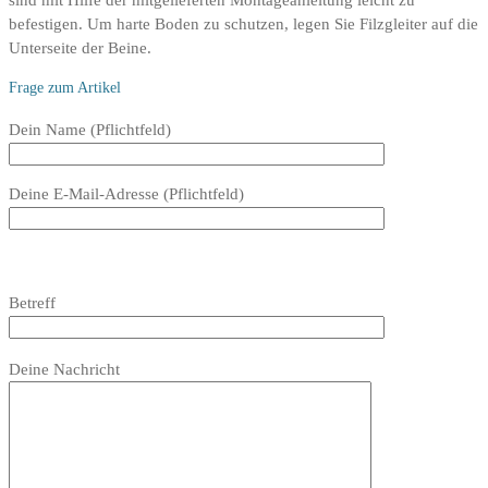
befestigen. Um harte Boden zu schutzen, legen Sie Filzgleiter auf die
Unterseite der Beine.
Frage zum Artikel
Bitte
Dein Name (Pflichtfeld)
lasse
dieses
Deine E-Mail-Adresse (Pflichtfeld)
Feld
leer.
Bitte
lasse
Bitte
Betreff
dieses
lasse
Feld
dieses
Bitte
leer.
Feld
Deine Nachricht
lasse
leer.
dieses
Feld
leer.