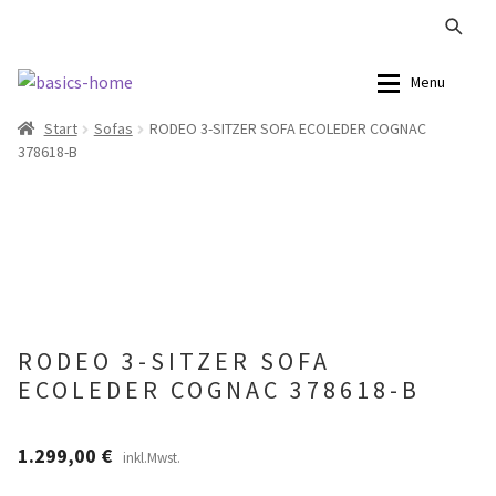
Zur
Zum
Menu
Navigation
Inhalt
Start
Sofas
RODEO 3-SITZER SOFA ECOLEDER COGNAC
springen
springen
Alle Produkte
Alle Produkte
378618-B
Kataloge Landhaus
Sofas
Kataloge Massivholz
Stühle
Kataloge Trends
Tische
RODEO 3-SITZER SOFA
Summer Sale
Aufbewahrung
ECOLEDER COGNAC 378618-B
Accessoires
1.299,00
€
inkl.Mwst.
Lampen