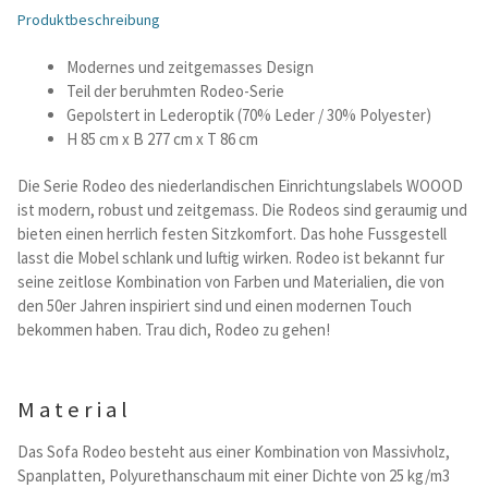
Produktbeschreibung
Betten und Bettsofas
Modernes und zeitgemasses Design
Teil der beruhmten Rodeo-Serie
Schreibtische & Kids
Gepolstert in Lederoptik (70% Leder / 30% Polyester)
H 85 cm x B 277 cm x T 86 cm
Outdoor
Die Serie Rodeo des niederlandischen Einrichtungslabels WOOOD
ist modern, robust und zeitgemass. Die Rodeos sind geraumig und
TV- und Mediamöbel
bieten einen herrlich festen Sitzkomfort. Das hohe Fussgestell
lasst die Mobel schlank und luftig wirken. Rodeo ist bekannt fur
Kataloge Landhaus
seine zeitlose Kombination von Farben und Materialien, die von
den 50er Jahren inspiriert sind und einen modernen Touch
bekommen haben. Trau dich, Rodeo zu gehen!
Kataloge Massivholz
Massivholz Schlafen
Material
Massivholz Wohnen
Das Sofa Rodeo besteht aus einer Kombination von Massivholz,
Spanplatten, Polyurethanschaum mit einer Dichte von 25 kg/m3