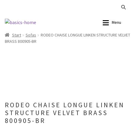
Zur
Zum
Menu
Navigation
Inhalt
Start
Sofas
RODEO CHAISE LONGUE LINKEN STRUCTURE VELVET
springen
springen
Alle Produkte
Alle Produkte
BRASS 800905-BR
Kataloge Landhaus
Sofas
Kataloge Massivholz
Stühle
Kataloge Trends
Tische
Summer Sale
Aufbewahrung
RODEO CHAISE LONGUE LINKEN
STRUCTURE VELVET BRASS
Accessoires
800905-BR
Lampen