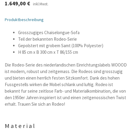
1.649,00
€
inkl.Mwst.
Betten und Bettsofas
Produktbeschreibung
Schreibtische & Kids
Grosszugiges Chaiselongue-Sofa
Teil der bekannten Rodeo-Serie
Outdoor
Gepolstert mit grobem Samt (100% Polyester)
H 85 cm x B 300 cm x T 86/155 cm
TV- und Mediamöbel
Die Rodeo-Serie des niederlandischen Einrichtungslabels WOOOD
ist modern, robust und zeitgemass. Die Rodeos sind grosszugig
Kataloge Landhaus
und bieten einen herrlich festen Sitzkomfort. Dank des hohen
Fussgestells wirken die Mobel schlank und luftig. Rodeo ist
Kataloge Massivholz
bekannt fur seine zeitlose Farb- und Materialkombination, die von
den 1950er Jahren inspiriert ist und einen zeitgenossischen Twist
erhalt. Trauen Sie sich an Rodeo!
Massivholz Schlafen
Massivholz Wohnen
Material