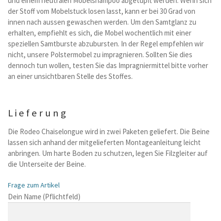
und einem neutralen Mobelshampoo abgetupft werden. Wenn sich
der Stoff vom Mobelstuck losen lasst, kann er bei 30 Grad von
innen nach aussen gewaschen werden. Um den Samtglanz zu
erhalten, empfiehlt es sich, die Mobel wochentlich mit einer
speziellen Samtburste abzubursten. In der Regel empfehlen wir
nicht, unsere Polstermobel zu impragnieren. Sollten Sie dies
dennoch tun wollen, testen Sie das Impragniermittel bitte vorher
an einer unsichtbaren Stelle des Stoffes.
Lieferung
Die Rodeo Chaiselongue wird in zwei Paketen geliefert. Die Beine
lassen sich anhand der mitgelieferten Montageanleitung leicht
anbringen. Um harte Boden zu schutzen, legen Sie Filzgleiter auf
die Unterseite der Beine.
Frage zum Artikel
B
Dein Name (Pflichtfeld)
i
t